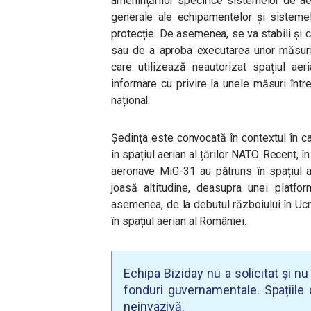
amenințărilor specifice sistemelor de aer
generale ale echipamentelor și sisteme
protecție. De asemenea, se va stabili și 
sau de a aproba executarea unor măsuri 
care utilizează neautorizat spațiul aer
informare cu privire la unele măsuri întrep
național.
Ședința este convocată în contextul în ca
în spațiul aerian al țărilor NATO. Recent, în
aeronave MiG-31 au pătruns în spațiul a
joasă altitudine, deasupra unei platfo
asemenea, de la debutul războiului în Ucr
în spațiul aerian al României.
Echipa Biziday nu a solicitat și n
fonduri guvernamentale. Spațiile d
neinvazivă.