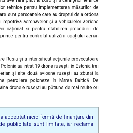
onave fără pilot la bord și a cerințelor tehnice
lor tehnice pentru implementarea măsurilor de
care sunt persoanele care au dreptul de a ordona
împotriva aeronavelor și a vehiculelor aeriene
ian național și pentru stabilirea procedurii de
rinse pentru controlul utilizării spațiului aerian
re Rusia și-a intensificat acțiunile provocatoare
 Polonia au intrat 19 drone rusești, în Estonia trei
erian și alte două avioane rusești au zburat la
rme petroliere poloneze în Marea Baltică.
De
aina dronele rusești au pătruns de mai multe ori
u a acceptat nicio formă de finanțare din
e publicitate sunt limitate, iar reclama