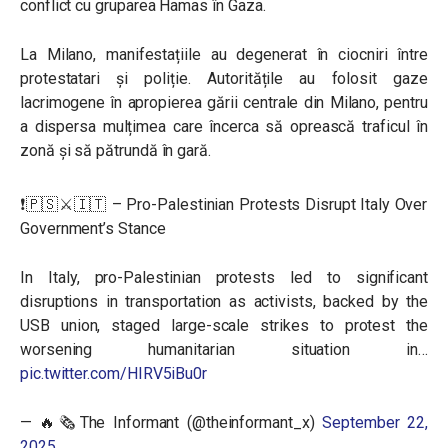
conflict cu gruparea Hamas în Gaza.
La Milano, manifestațiile au degenerat în ciocniri între
protestatari și poliție. Autoritățile au folosit gaze
lacrimogene în apropierea gării centrale din Milano, pentru
a dispersa mulțimea care încerca să oprească traficul în
zonă și să pătrundă în gară.
❗️🇵🇸⚔️🇮🇹 – Pro-Palestinian Protests Disrupt Italy Over
Government’s Stance
In Italy, pro-Palestinian protests led to significant
disruptions in transportation as activists, backed by the
USB union, staged large-scale strikes to protest the
worsening humanitarian situation in…
pic.twitter.com/HIRV5iBu0r
— 🔥🗞The Informant (@theinformant_x)
September 22,
2025