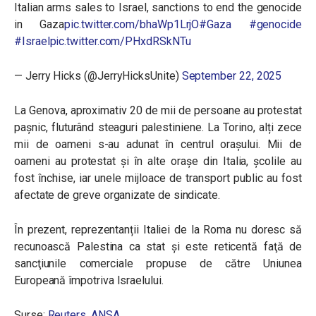
Italian arms sales to Israel, sanctions to end the genocide
in Gaza
pic.twitter.com/bhaWp1LrjO
#Gaza
#genocide
#Israel
pic.twitter.com/PHxdRSkNTu
— Jerry Hicks (@JerryHicksUnite)
September 22, 2025
La Genova, aproximativ 20 de mii de persoane au protestat
pașnic, fluturând steaguri palestiniene. La Torino, alți zece
mii de oameni s-au adunat în centrul orașului. Mii de
oameni au protestat și în alte orașe din Italia, școlile au
fost închise, iar unele mijloace de transport public au fost
afectate de greve organizate de sindicate.
În prezent, reprezentanții Italiei de la Roma nu doresc să
recunoască Palestina ca stat şi este reticentă faţă de
sancţiunile comerciale propuse de către Uniunea
Europeană împotriva Israelului.
Surse:
Reuters
,
ANSA