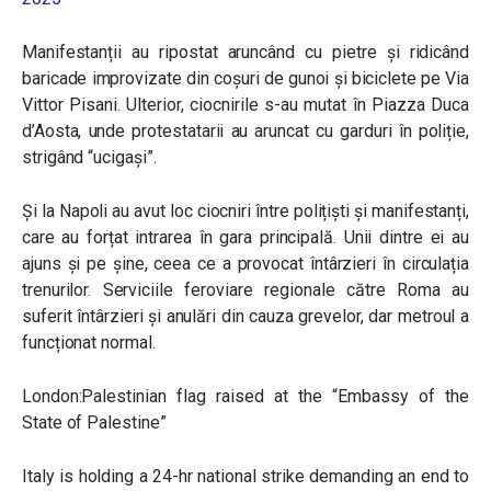
Manifestanții au ripostat aruncând cu pietre și ridicând
baricade improvizate din coșuri de gunoi și biciclete pe Via
Vittor Pisani. Ulterior, ciocnirile s-au mutat în Piazza Duca
d’Aosta, unde protestatarii au aruncat cu garduri în poliție,
strigând “ucigași”.
Și la Napoli au avut loc ciocniri între polițiști și manifestanți,
care au forțat intrarea în gara principală. Unii dintre ei au
ajuns și pe șine, ceea ce a provocat întârzieri în circulația
trenurilor. Serviciile feroviare regionale către Roma au
suferit întârzieri și anulări din cauza grevelor, dar metroul a
funcționat normal.
London:Palestinian flag raised at the “Embassy of the
State of Palestine”
Italy is holding a 24-hr national strike demanding an end to