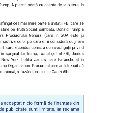
Trump. A plecat, odată cu acesta de la putere, în
sființat cea mai mare parte a unității FBI care se
ostare pe Truth Social, sâmbătă, Donald Trump a
pra Procurorului General (care în SUA este și
 împotriva celor pe care el îi consideră dușmani
f, care a condus comisia de investigații privind
 în sprijinul lui Trump, fostul șef al FBI, James
i New York, Letitia James, care l-a anchetat în
ump Organisation. Procurorul care ar fi trebuit să
misionat, refuzând presiunile Casei Albe.
u a acceptat nicio formă de finanțare din
e publicitate sunt limitate, iar reclama