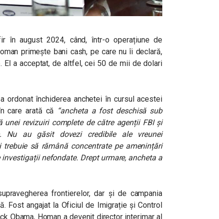
ir în august 2024, când, într-o operațiune de
 Homan primește bani cash, pe care nu îi declară,
 El a acceptat, de altfel, cei 50 de mii de dolari
, a ordonat închiderea anchetei în cursul acestei
în care arată că
“ancheta a fost deschisă sub
 unei revizuiri complete de către agenții FBI și
e. Nu au găsit dovezi credibile ale vreunei
lui trebuie să rămână concentrate pe amenințări
 investigații nefondate. Drept urmare, ancheta a
pravegherea frontierelor, dar și de campania
. Fost angajat la Oficiul de Imigrație și Control
ack Obama, Homan a devenit director interimar al