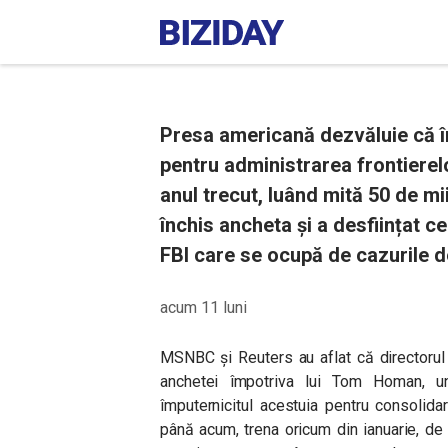
Presa americană dezvăluie că î
pentru administrarea frontierelo
anul trecut, luând mită 50 de mi
închis ancheta și a desființat 
FBI care se ocupă de cazurile d
acum 11 luni
MSNBC și Reuters au aflat că directorul
anchetei împotriva lui Tom Homan, un
împuternicitul acestuia pentru consolidar
până acum, trena oricum din ianuarie, de 