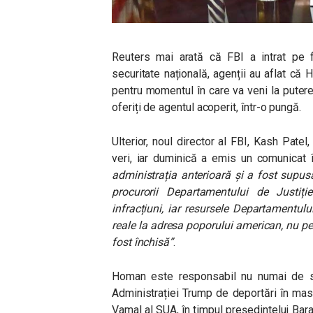
Reuters mai arată că FBI a intrat pe f
securitate națională, agenții au aflat că
pentru momentul în care va veni la putere.
oferiți de agentul acoperit, într-o pungă.
Ulterior, noul director al FBI, Kash Patel
veri, iar duminică a emis un comunicat 
administrația anterioară și a fost supusă
procurorii Departamentului de Justiți
infracțiuni, iar resursele Departamentu
reale la adresa poporului american, nu pe
fost închisă”
.
Homan este responsabil nu numai de su
Administrației Trump de deportări în masă
Vamal al SUA, în timpul președintelui Bar