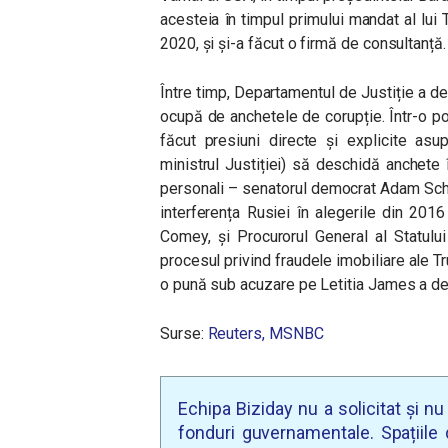
acesteia în timpul primului mandat al lui 
2020, și și-a făcut o firmă de consultanță.
Între timp, Departamentul de Justiție a de
ocupă de anchetele de corupție. Într-o p
făcut presiuni directe și explicite asu
ministrul Justiției) să deschidă anchete
personali – senatorul democrat Adam Schif
interferența Rusiei în alegerile din 2016
Comey, și Procurorul General al Statulu
procesul privind fraudele imobiliare ale Tr
o pună sub acuzare pe Letitia James a de
Surse:
Reuters,
MSNBC
Echipa Biziday nu a solicitat și n
fonduri guvernamentale. Spațiile d