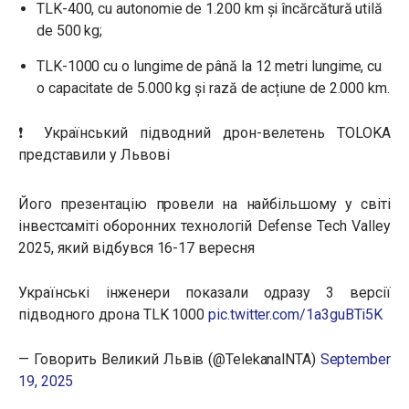
TLK-400, cu autonomie de 1.200 km și încărcătură utilă
de 500 kg;
TLK-1000 cu o lungime de până la 12 metri lungime, cu
o capacitate de 5.000 kg și rază de acțiune de 2.000 km.
❗️ Український підводний дрон-велетень TOLOKA
представили у Львові
Його презентацію провели на найбільшому у світі
інвестсаміті оборонних технологій Defense Tech Valley
2025, який відбувся 16-17 вересня
Українські інженери показали одразу 3 версії
підводного дрона TLK 1000
pic.twitter.com/1a3guBTi5K
— Говорить Великий Львів (@TelekanalNTA)
September
19, 2025