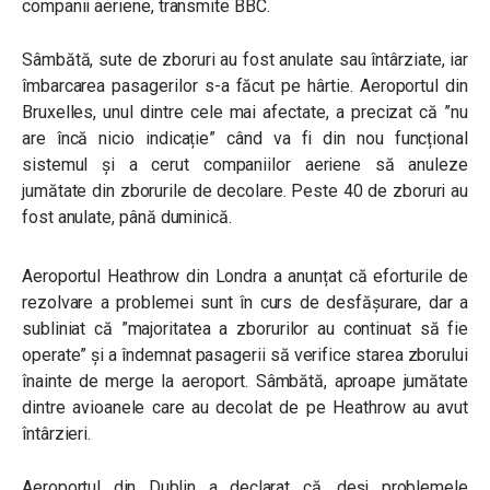
companii aeriene, transmite BBC.
Sâmbătă, sute de zboruri au fost anulate sau întârziate, iar
îmbarcarea pasagerilor s-a făcut pe hârtie. Aeroportul din
Bruxelles, unul dintre cele mai afectate, a precizat că ”nu
are încă nicio indicație” când va fi din nou funcțional
sistemul și a cerut companiilor aeriene să anuleze
jumătate din zborurile de decolare. Peste 40 de zboruri au
fost anulate, până duminică.
Aeroportul Heathrow din Londra a anunțat că eforturile de
rezolvare a problemei sunt în curs de desfășurare, dar a
subliniat că ”majoritatea a zborurilor au continuat să fie
operate” și a îndemnat pasagerii să verifice starea zborului
înainte de merge la aeroport. Sâmbătă, aproape jumătate
dintre avioanele care au decolat de pe Heathrow au avut
întârzieri.
Aeroportul din Dublin a declarat că, deși problemele