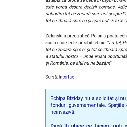
aștepta ca drona să cadă în capul ucrainen
este vorba despre decizii comune. Adi
doborâm tot ce zboară spre noi și spre Po
tot ce zboară spre ea și spre noi
”, a expli
Zelenski a precizat că Polonia poate contr
acolo unde este posibil tehnic: ”
La fel, 
tot ce zboară spre ei și tot ce zboară spr
a statului nostru – unde există oportunită
și România, pe alții nu ne bazăm
”.
Sursă:
Interfax
Echipa Biziday nu a solicitat și n
fonduri guvernamentale. Spațiile d
neinvazivă.
Dacă îți place ce facem, poți c