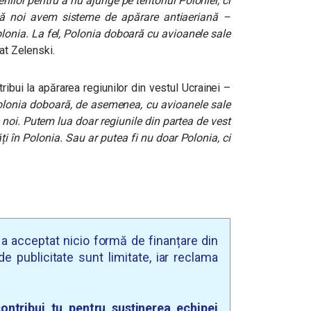
ilor pentru a nu ajunge pe teritoriul Poloniei, ci
că noi avem sisteme de apărare antiaeriană –
lonia. La fel, Polonia doboară cu avioanele sale
cat Zelenski.
ibui la apărarea regiunilor din vestul Ucrainei –
Polonia doboară, de asemenea, cu avioanele sale
e noi. Putem lua doar regiunile din partea de vest
ți în Polonia. Sau ar putea fi nu doar Polonia, ci
u a acceptat nicio formă de finanțare din
e publicitate sunt limitate, iar reclama
ontribui tu pentru susținerea echipei