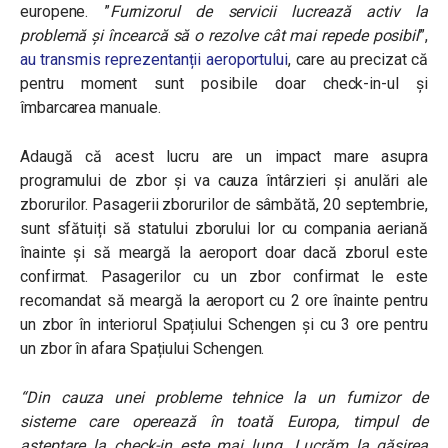
europene. ”
Furnizorul de servicii lucrează activ la
problemă și încearcă să o rezolve cât mai repede posibil
”,
au transmis reprezentanții aeroportului
, care au precizat că
pentru moment sunt posibile doar check-in-ul și
îmbarcarea manuale.
Adaugă că acest lucru are un impact mare asupra
programului de zbor și va cauza întârzieri și anulări ale
zborurilor. Pasagerii zborurilor de sâmbătă, 20 septembrie,
sunt sfătuiți să statului zborului lor cu compania aeriană
înainte și să meargă la aeroport doar dacă zborul este
confirmat. Pasagerilor cu un zbor confirmat le este
recomandat să meargă la aeroport cu 2 ore înainte pentru
un zbor în interiorul Spațiului Schengen și cu 3 ore pentru
un zbor în afara Spațiului Schengen.
“Din cauza unei probleme tehnice la un furnizor de
sisteme care operează în toată Europa, timpul de
așteptare la check-in este mai lung. Lucrăm la găsirea