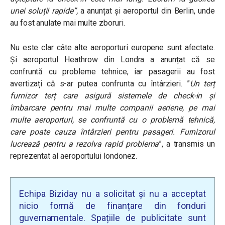
unei soluții rapide”,
a anunțat și aeroportul din Berlin, unde
au fost anulate mai multe zboruri.
Nu este clar câte alte aeroporturi europene sunt afectate.
Și aeroportul Heathrow din Londra a anunțat că se
confruntă cu probleme tehnice, iar pasagerii au fost
avertizați că s-ar putea confrunta cu întârzieri. ”
Un terț
furnizor terț care asigură sistemele de check-in și
îmbarcare pentru mai multe companii aeriene, pe mai
multe aeroporturi, se confruntă cu o problemă tehnică,
care poate cauza întârzieri pentru pasageri.
Furnizorul
lucrează pentru a rezolva rapid problema
”, a transmis un
reprezentat al aeroportului londonez.
Echipa Biziday nu a solicitat și nu a acceptat
nicio formă de finanțare din fonduri
guvernamentale. Spațiile de publicitate sunt