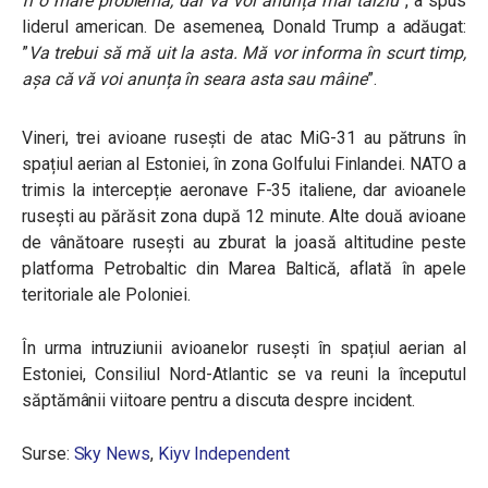
fi o mare problemă, dar vă voi anunța mai târziu
”, a spus
liderul american. De asemenea, Donald Trump a adăugat:
”
Va trebui să mă uit la asta. Mă vor informa în scurt timp,
așa că vă voi anunța în seara asta sau mâine
”.
Vineri, trei avioane rusești de atac MiG-31 au pătruns în
spațiul aerian al Estoniei, în zona Golfului Finlandei. NATO a
trimis la intercepție aeronave F-35 italiene, dar avioanele
rusești au părăsit zona după 12 minute. Alte
două avioane
de vânătoare rusești au zburat la joasă altitudine peste
platforma Petrobaltic din Marea Baltică, aflată în apele
teritoriale ale Poloniei.
În urma intruziunii avioanelor rusești în spațiul aerian al
Estoniei, Consiliul Nord-Atlantic se va reuni la începutul
săptămânii viitoare pentru a discuta despre incident.
Surse:
Sky News
,
Kiyv Independent