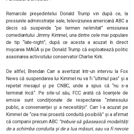
Remarcile președintelui Donald Trump vin după ce, la
presiunile administrație sale, televiziunea americană ABC a
decis să suspende “pe termen nelimitat” emisiunea
comediantului Jimmy Kimmel, una dintre cele mai populare
de tip “late-night”, după ce acesta a acuzat în direct
mișcarea MAGA și pe Donald Trump că exploatează politic
asasinarea activistului conservator Charlie Kirk.
De altfel, Brendan Carr a avertizat într-un interviu la Fox
News că suspendarea lui Kimmel nu va fi “ultimul pas” și a
repetat mesajul și pe CNBC, unde a spus că “nu s-a
terminat încă”. Pe site-ul său, FCC arată că licențele de
emisie sunt condiționate de respectarea “interesului
public, a convenienței și a necesității”. Carr l-a acuzat pe
Kimmel de “cea mai proastă conduită posibilă” și a afirmat
că companii precum ABC
“trebuie să găasească modalități
de a schimba conduita și de a lua măsuri, sau va fi nevoie