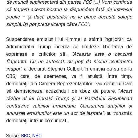
de muncă suplimentară din partea FCC (…) Vom continua
să tragem aceste posturi la răspundere față de interesul
public – și dacă posturilor nu le place această soluție
simplă, își pot preda licența către FCC”.
Suspendarea emisiunii lui Kimmel a stârnit îngrijorări că
Administrația Trump încerca să limiteze libertatea de
exprimare a criticilor săi.
”Aceasta este o cenzură
flagrantă. Cu un autocrat, nu poți da niciun centimetru
înapoi”
, a declarat Stephen Colbert în emisiunea sa de la
CBS, care, de asemenea, va fi anulată. Între timp,
democrații din Camera Reprezentanților i-au cerut lui Carr
să demisioneze, acuzându-l de abuz de putere: “
Acest
război al lui Donald Trump și al Partidului Republican
contravine valorilor americane. Cenzurarea artiștilor și
anularea emisiunilor este un act de lașitate”
, au transmis
democrații într-un comunicat.
Surse:
BBC
,
NBC