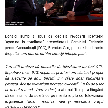
Donald Trump a spus că decizia revocării licențelor
“aparține în totalitate” președintelui Comisiei Federale
pentru Comunicații (FCC), Brendan Carr, pe care l-a descris
drept
“un om dur, un patriot care își iubește țara”.
“Am citit undeva că posturile de televiziune au fost 97%
împotriva mea. 97% negative, și totuși am câștigat și ușor
[la alegerile de anul trecut]. Îmi oferă doar publicitate
proastă. Aceste televiziuni primesc o licență. La fel de ușor
ar trebui retrasă. Vom vedea”,
a afirmat Trump, adăugând
că emisiunile de seară de pe marile rețele de televiziune
acționează
“doar împotriva mea și reprezintă brațul
Partidului Democrat”
.