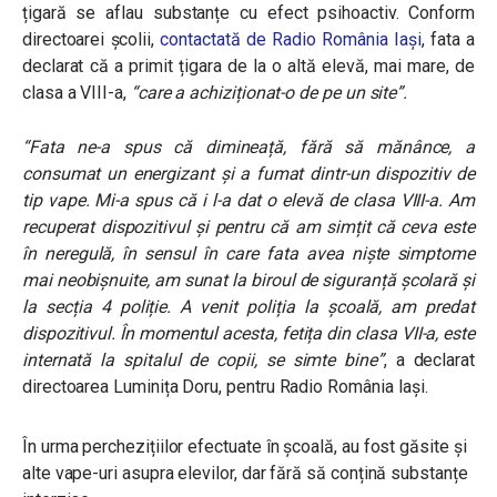
țigară se aflau substanțe cu efect psihoactiv. Conform
directoarei școlii,
contactată de Radio România Iași
, fata a
declarat că a primit țigara de la o altă elevă, mai mare, de
clasa a VIII-a,
“care a achiziționat-o de pe un site”.
“Fata ne-a spus că dimineață, fără să mănânce, a
consumat un energizant și a fumat dintr-un dispozitiv de
tip vape. Mi-a spus că i l-a dat o elevă de clasa VIII-a. Am
recuperat dispozitivul și pentru că am simțit că ceva este
în neregulă, în sensul în care fata avea niște simptome
mai neobișnuite, am sunat la biroul de siguranță școlară și
la secția 4 poliție. A venit poliția la școală, am predat
dispozitivul. În momentul acesta, fetița din clasa VII-a, este
internată la spitalul de copii, se simte bine”
, a declarat
directoarea Luminița Doru, pentru Radio România Iași.
În urma perchezițiilor efectuate în școală, au fost găsite și
alte vape-uri asupra elevilor, dar fără să conțină substanțe