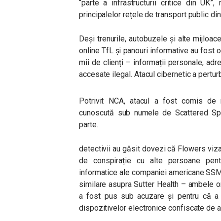
“parte a infrastructurii critice din UK
principalelor rețele de transport public di
Deși trenurile, autobuzele și alte mijloac
online TfL și panouri informative au fost of
mii de clienți – informații personale, adr
accesate ilegal. Atacul cibernetic a perturb
Potrivit NCA, atacul a fost comis de 
cunoscută sub numele de Scattered Spid
parte.
detectivii au găsit dovezi că Flowers viz
de conspirație cu alte persoane pen
informatice ale companiei americane SSM 
similare asupra Sutter Health – ambele or
a fost pus sub acuzare și pentru că a 
dispozitivelor electronice confiscate de a