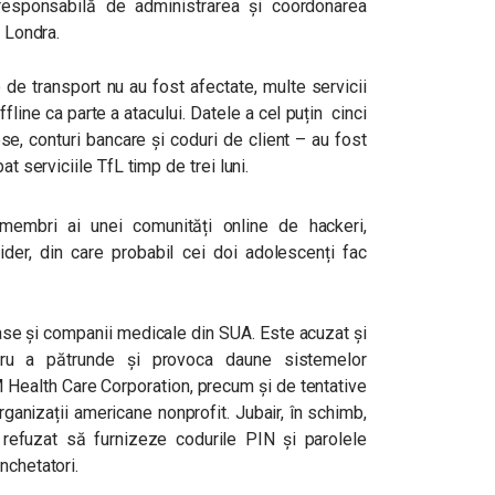
”, responsabilă de administrarea și coordonarea
n Londra.
e de transport nu au fost afectate, multe servicii
fline ca parte a atacului. Datele a cel puțin cinci
ese, conturi bancare și coduri de client – au fost
at serviciile TfL timp de trei luni.
membri ai unei comunități online de hackeri,
er, din care probabil cei doi adolescenți fac
ase și companii medicale din SUA. Este acuzat și
tru a pătrunde și provoca daune sistemelor
Health Care Corporation, precum și de tentative
ganizații americane nonprofit. Jubair, în schimb,
refuzat să furnizeze codurile PIN și parolele
nchetatori.