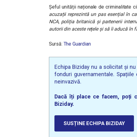
Șeful unității naționale de criminalitate 
acuzații reprezintă un pas esențial în ca
NCA, poliția britanică și partenerii intern
autorii din aceste rețele și să îi aducă în fa
Sursă:
The Guardian
Echipa Biziday nu a solicitat și n
fonduri guvernamentale. Spațiile d
neinvazivă.
Dacă îți place ce facem, poți c
Biziday.
SUSȚINE ECHIPA BIZIDAY