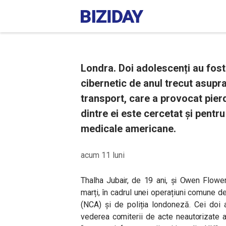
Londra. Doi adolescenți au fost
cibernetic de anul trecut asupra
transport, care a provocat pier
dintre ei este cercetat și pentr
medicale americane.
acum 11 luni
Thalha Jubair, de 19 ani, și Owen Flowers
marți, în cadrul unei operațiuni comune d
(NCA) și de poliția londoneză. Cei doi 
vederea comiterii de acte neautorizate 