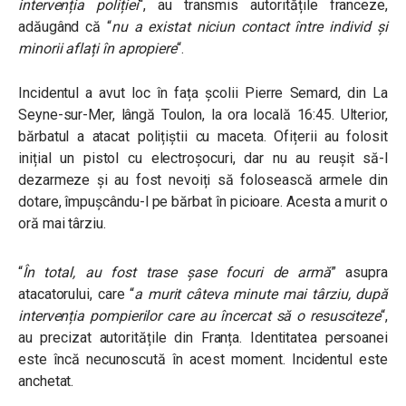
intervenția poliției
“, au transmis autoritățile franceze,
adăugând că “
nu a existat niciun contact între individ și
minorii aflați în apropiere
“.
Incidentul a avut loc în fața școlii Pierre Semard, din La
Seyne-sur-Mer, lângă Toulon, la ora locală 16:45. Ulterior,
bărbatul a atacat polițiștii cu maceta. Ofițerii au folosit
inițial un pistol cu ​​electroșocuri, dar nu au reușit să-l
dezarmeze și au fost nevoiți să folosească armele din
dotare, împușcându-l pe bărbat în picioare. Acesta a murit o
oră mai târziu.
“
În total, au fost trase șase focuri de armă
” asupra
atacatorului, care “
a murit câteva minute mai târziu, după
intervenția pompierilor care au încercat să o resusciteze
“,
au precizat autoritățile din Franța. Identitatea persoanei
este încă necunoscută în acest moment. Incidentul este
anchetat.