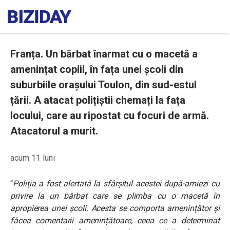
Franța. Un bărbat înarmat cu o macetă a
amenințat copiii, în fața unei școli din
suburbiile orașului Toulon, din sud-estul
țării. A atacat polițiștii chemați la fața
locului, care au ripostat cu focuri de armă.
Atacatorul a murit.
acum 11 luni
“
Poliția a fost alertată la sfârșitul acestei după-amiezi cu
privire la un bărbat care se plimba cu o macetă în
apropierea unei școli. Acesta se comporta amenințător și
făcea comentarii amenințătoare, ceea ce a determinat