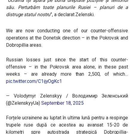
”
Ucraina își apără pe bună dreptate pozițiile și teritoriul
său. Perturbăm toate planurile Rusiei – planuri de a
distruge statul nostru
”, a declarat Zelenski.
We are now conducting one of our counter-offensive
operations at the Donetsk direction – in the Pokrovsk and
Dobropillia areas.
Russian losses just since the start of this counter-
offensive – in the Pokrovsk area alone, in these past
weeks – are already more than 2,500, of which…
pic.twitter.com/C1ijyOgKc1
— Volodymyr Zelenskyy / Володимир Зеленський
(@ZelenskyyUa)
September 18, 2025
Forțele ucrainene au luptat în ultima lună pentru a respinge
trupele ruse după ce acestea au avansat 15-20 de
kilometri spre autostrada strategică Dobropillia-