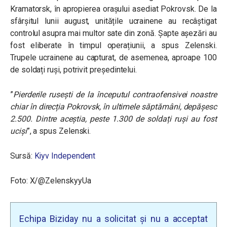
Kramatorsk, în apropierea orașului asediat Pokrovsk. De la
sfârșitul lunii august, unitățile ucrainene au recâștigat
controlul asupra mai multor sate din zonă. Șapte așezări au
fost eliberate în timpul operațiunii, a spus Zelenski.
Trupele ucrainene au capturat, de asemenea, aproape 100
de soldați ruși, potrivit președintelui.
”
Pierderile rusești de la începutul contraofensivei noastre
chiar în direcția Pokrovsk, în ultimele săptămâni, depășesc
2.500. Dintre aceștia, peste 1.300 de soldați ruși au fost
uciși
”, a spus Zelenski.
Sursă:
Kiyv Independent
Foto: X/@ZelenskyyUa
Echipa Biziday nu a solicitat și nu a acceptat