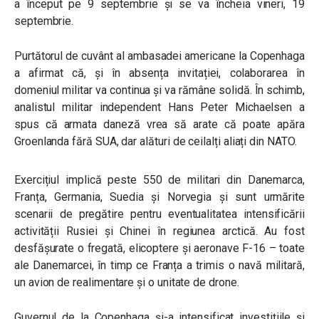
a început pe 9 septembrie și se va încheia vineri, 19
septembrie.
Purtătorul de cuvânt al ambasadei americane la Copenhaga
a afirmat că, și în absența invitației, colaborarea în
domeniul militar va continua și va rămâne solidă. În schimb,
analistul militar independent Hans Peter Michaelsen a
spus că armata daneză vrea să arate că poate apăra
Groenlanda fără SUA, dar alături de ceilalți aliați din NATO.
Exercițiul implică peste 550 de militari din Danemarca,
Franța, Germania, Suedia și Norvegia și sunt urmărite
scenarii de pregătire pentru eventualitatea intensificării
activității Rusiei și Chinei în regiunea arctică. Au fost
desfășurate o fregată, elicoptere și aeronave F-16 – toate
ale Danemarcei, în timp ce Franța a trimis o navă militară,
un avion de realimentare și o unitate de drone.
Guvernul de la Copenhaga și-a intensificat investițiile și