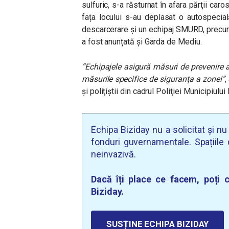
sulfuric, s-a răsturnat în afara părţii caro
fața locului s-au deplasat o autospecia
descarcerare şi un echipaj SMURD, precum
a fost anunțată și Garda de Mediu.
“Echipajele asigură măsuri de prevenire a
măsurile specifice de siguranţa a zonei”
,
şi poliţiştii din cadrul Poliţiei Municipiului
Echipa Biziday nu a solicitat și n
fonduri guvernamentale. Spațiile d
neinvazivă.
Dacă îți place ce facem, poți c
Biziday.
SUSȚINE ECHIPA BIZIDAY