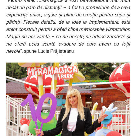
“
Pentru mine, Miramagica a fost dintotdeauna mai mult
decât un parc de distracții – a fost o promisiune de a crea
experiențe unice, sigure și pline de emoție pentru copii și
părinți. Fiecare detaliu, de la idee la implementare, este
atent construit pentru a oferi clipe memorabile vizitatorilor.
Magia nu are vârstă – ea ne unește, ne aduce zâmbete și
ne oferă acea scurtă evadare de care avem cu toții
nevoie
”, spune Lucia Prăjișteanu.