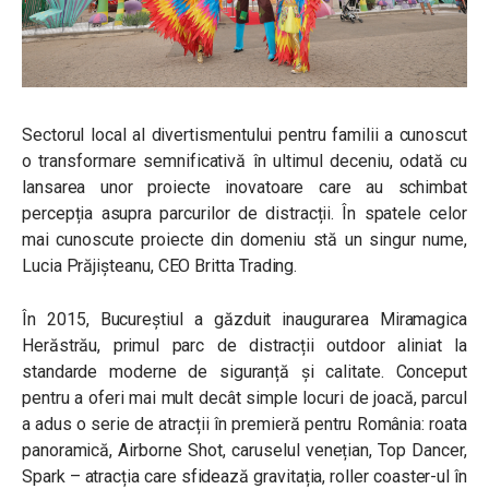
Sectorul local al divertismentului pentru familii a cunoscut
o transformare semnificativă în ultimul deceniu, odată cu
lansarea unor proiecte inovatoare care au schimbat
percepția asupra parcurilor de distracții. În spatele celor
mai cunoscute proiecte din domeniu stă un singur nume,
Lucia Prăjișteanu, CEO Britta Trading.
În 2015, Bucureștiul a găzduit inaugurarea Miramagica
Herăstrău, primul parc de distracții outdoor aliniat la
standarde moderne de siguranță și calitate. Conceput
pentru a oferi mai mult decât simple locuri de joacă, parcul
a adus o serie de atracții în premieră pentru România: roata
panoramică, Airborne Shot, caruselul venețian, Top Dancer,
Spark – atracția care sfidează gravitația, roller coaster-ul în