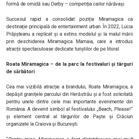
formă de omidă sau Derby – competiția cailor nărăvași.
Succesul rapid a consolidat poziția Miramagica ca
destinație principală de entertainment urban. În 2022, Lucia
Prăjișteanu a replicat și a extins modelul și la malul mării
prin deschiderea Miramagica Mamaia, care a introdus
atracții spectaculoase dedicate turiștilor de pe litoral.
Roata Miramagica – de la parc la festivaluri și târguri
de sărbători
Cea mai vizibilă atracție a brandului, Roata Miramagica, a
depășit granițele parcului din Herăstrău și a fost solicitată
pentru unele dintre cele mai importante evenimente din
România. A devenit simbol al festivalului „Beach, Please!”
și element central al târgurilor de Paște și Crăciun
organizate la Craiova și București.