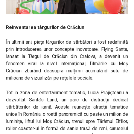
Reinventarea târgurilor de Crăciun
În ultimii ani, piața târgurilor de sărbători a fost redefinită
prin introducerea unor concepte inovatoare. Flying Santa,
lansat la Târgul de Crăciun din Craiova, a devenit un
fenomen viral la nivel internațional, filmările cu Moș
Crăciun zburând deasupra mulțimii acumulând sute de
milioane de vizualizări pe rețelele sociale.
Tot în zona de entertainment tematic, Lucia Prăjișteanu a
dezvoltat Santa’s Land, un parc de distracții dedicat
sărbătorilor de iarnă. Acesta reunește atracții tematice
unice în România: o roată panoramică cu peste un milion de
luminițe, liftul lui Moș Crăciun, trenul spre Tărâmul Elfilor,
roller coaster-ul în formă de sanie trasă de reni, caruselul