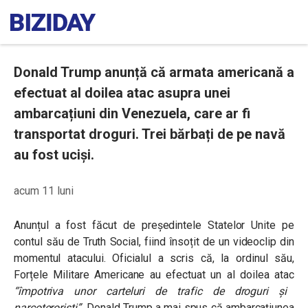
Donald Trump anunță că armata americană a
efectuat al doilea atac asupra unei
ambarcațiuni din Venezuela, care ar fi
transportat droguri. Trei bărbați de pe navă
au fost uciși.
acum 11 luni
Anunțul a fost făcut de președintele Statelor Unite pe
contul său de Truth Social, fiind însoțit de un videoclip din
momentul atacului. Oficialul a scris că, la ordinul său,
Forțele Militare Americane au efectuat un al doilea atac
“împotriva unor carteluri de trafic de droguri și
narcoteroriști”.
Donald Trump a mai spus că ambarcațiunea