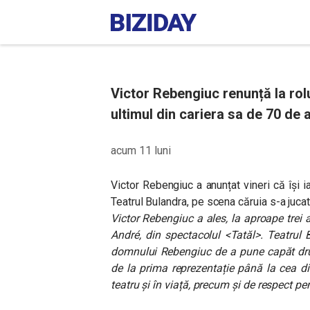
Victor Rebengiuc renunță la rolu
ultimul din cariera sa de 70 de a
acum 11 luni
Victor Rebengiuc a anunțat vineri că își i
Teatrul Bulandra, pe scena căruia s-a juca
Victor Rebengiuc a ales, la aproape trei 
André, din spectacolul <Tatăl>. Teatrul
domnului Rebengiuc de a pune capăt drum
de la prima reprezentație până la cea di
teatru și în viață, precum și de respect pe