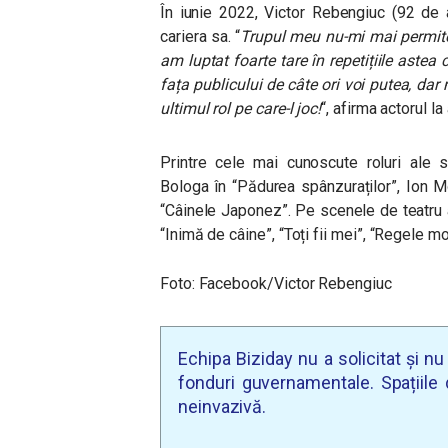
În iunie 2022, Victor Rebengiuc (92 de an
cariera sa. “
Trupul meu nu-mi mai permite
am luptat foarte tare în repetițiile astea 
fața publicului de câte ori voi putea, da
ultimul rol pe care-l joc!
“, afirma actorul l
Printre cele mai cunoscute roluri ale s
Bologa în “Pădurea spânzuraților”, Ion 
“Câinele Japonez”. Pe scenele de teatru 
“Inimă de câine”, “Toți fii mei”, “Regele mo
Foto: Facebook/Victor Rebengiuc
Echipa Biziday nu a solicitat și n
fonduri guvernamentale. Spațiile d
neinvazivă.