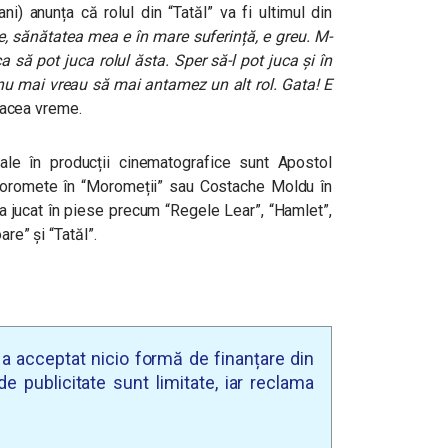
i) anunța că rolul din “Tatăl” va fi ultimul din
, sănătatea mea e în mare suferință, e greu. M-
ca să pot juca rolul ăsta. Sper să-l pot juca și în
r nu mai vreau să mai antamez un alt rol. Gata! E
a acea vreme.
ale în producții cinematografice sunt Apostol
Moromete în “Moromeții” sau Costache Moldu în
a jucat în piese precum “Regele Lear”, “Hamlet”,
are” și “Tatăl”.
u a acceptat nicio formă de finanțare din
e publicitate sunt limitate, iar reclama