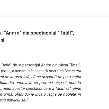
l “Andre” din spectacolul “Tatăl”,
ni.
a “adio” de la personajul Andre din piesa “Tatăl”.
t piesa, a transmis în această seară că “
maestrul
ani de la premieră, să se despartă de personajul
 Bulandra onorează, cu profund respect, dorința
ului acestui spectacol care a făcut săli pline
n urmă, oferindu-ne încă o lecție de noblețe, în
ntru publicul său
“.