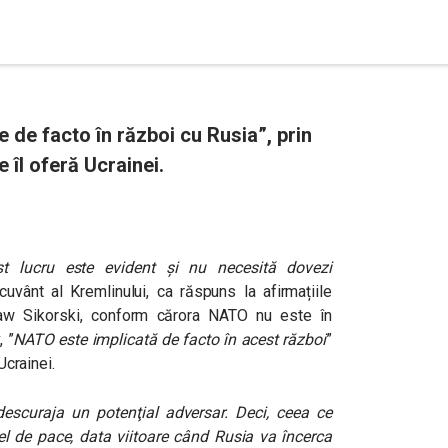
de facto în război cu Rusia”, prin
e îl oferă Ucrainei.
t lucru este evident și nu necesită dovezi
 cuvânt al Kremlinului, ca răspuns la afirmațiile
law Sikorski, conform cărora NATO nu este în
, ”
NATO este implicată de facto în acest război
”
Ucrainei.
descuraja un potenţial adversar. Deci, ceea ce
l de pace, data viitoare când Rusia va încerca