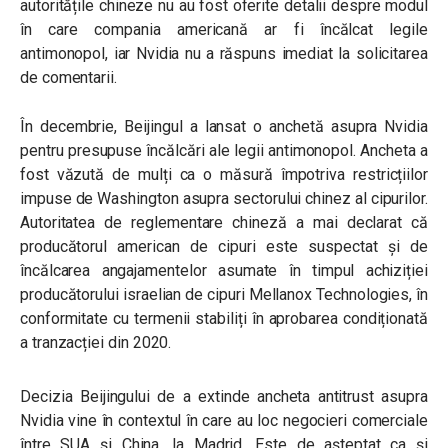
autoritățile chineze nu au fost oferite detalii despre modul
în care compania americană ar fi încălcat legile
antimonopol, iar Nvidia nu a răspuns imediat la solicitarea
de comentarii.
În decembrie, Beijingul a lansat o anchetă asupra Nvidia
pentru presupuse încălcări ale legii antimonopol. Ancheta a
fost văzută de mulți ca o măsură împotriva restricțiilor
impuse de Washington asupra sectorului chinez al cipurilor.
Autoritatea de reglementare chineză a mai declarat că
producătorul american de cipuri este suspectat și de
încălcarea angajamentelor asumate în timpul achiziției
producătorului israelian de cipuri Mellanox Technologies, în
conformitate cu termenii stabiliți în aprobarea condiționată
a tranzacției din 2020.
Decizia Beijingului de a extinde ancheta antitrust asupra
Nvidia vine în contextul în care au loc negocieri comerciale
între SUA și China, la Madrid. Este de așteptat ca și