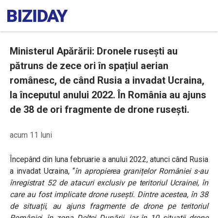
Ministerul Apărării: Dronele rusești au
pătruns de zece ori în spațiul aerian
românesc, de când Rusia a invadat Ucraina,
la începutul anului 2022. În România au ajuns
de 38 de ori fragmente de drone rusești.
acum 11 luni
Începând din luna februarie a anului 2022, atunci când Rusia
a invadat Ucraina, “
în apropierea granițelor României s-au
înregistrat 52 de atacuri exclusiv pe teritoriul Ucrainei, în
care au fost implicate drone rusești. Dintre acestea, în 38
de situații, au ajuns fragmente de drone pe teritoriul
României, în zona Deltei Dunării, iar în 10 situații drone