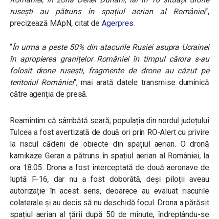
rusești au pătruns în spațiul aerian al României
“,
precizează MApN, citat de
Agerpres
.
“
În urma a peste 50% din atacurile Rusiei asupra Ucrainei
în apropierea granițelor României în timpul cărora s-au
folosit drone rusești, fragmente de drone au căzut pe
teritoriul României
“, mai arată datele transmise duminică
către agenția de presă.
Reamintim că sâmbătă seară, populația din nordul județului
Tulcea a fost avertizată de două ori prin RO-Alert cu privire
la riscul căderii de obiecte din spațiul aerian. O dronă
kamikaze Geran a pătruns în spațiul aerian al României, la
ora 18.05. Drona a fost interceptată de două aeronave de
luptă F-16, dar nu a fost doborâtă, deși piloții aveau
autorizație în acest sens, deoarece au evaluat riscurile
colaterale și au decis să nu deschidă focul. Drona a părăsit
spațiul aerian al țării după 50 de minute, îndreptându-se