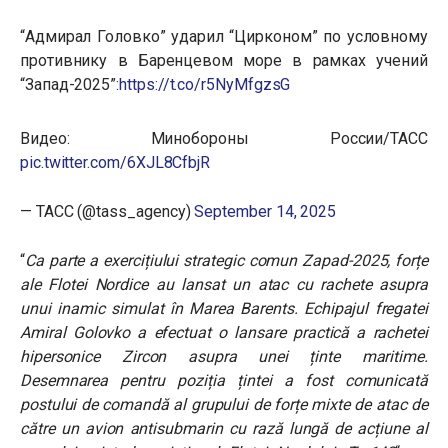
“Адмирал Головко” ударил “Цирконом” по условному
противнику в Баренцевом море в рамках учений
“Запад-2025”:
https://t.co/r5NyMfgzsG
Видео: Минобороны России/ТАСС
pic.twitter.com/6XJL8CfbjR
— ТАСС (@tass_agency)
September 14, 2025
“
Ca parte a exercițiului strategic comun Zapad-2025, forțe
ale Flotei Nordice au lansat un atac cu rachete asupra
unui inamic simulat în Marea Barents. Echipajul fregatei
Amiral Golovko a efectuat o lansare practică a rachetei
hipersonice Zircon asupra unei ținte maritime.
Desemnarea pentru poziția țintei a fost comunicată
postului de comandă al grupului de forțe mixte de atac de
către un avion antisubmarin cu rază lungă de acțiune al