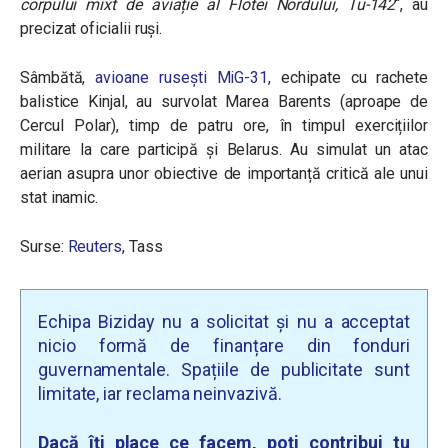
corpului mixt de aviație al Flotei Nordului, Tu-142
“, au
precizat oficialii ruși.
Sâmbătă,
avioane rusești MiG-31
, echipate cu rachete
balistice Kinjal, au survolat Marea Barents (aproape de
Cercul Polar), timp de patru ore, în timpul exercițiilor
militare la care participă și Belarus. Au simulat un atac
aerian asupra unor obiective de importanță critică ale unui
stat inamic.
Surse:
Reuters
, Tass
Echipa Biziday nu a solicitat și nu a acceptat
nicio formă de finanțare din fonduri
guvernamentale. Spațiile de publicitate sunt
limitate, iar reclama neinvazivă.
Dacă îți place ce facem, poți contribui tu