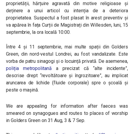
proprietății, hărțuire agravată din motive religioase și
deținere a unui articol cu ​​intenția de a deteriora
proprietatea. Suspectul a fost plasat în arest preventiv și
va apărea în fața Curții de Magistrați din Willesden, luni, 15
septembrie, la ora locală 10:00.
Între 4 și 11 septembrie, mai multe spații din Golders
Green, din nord-vestul Londrei, au fost vandalizate. Este
vorba de patru sinagogi și o locuință privată. De asemenea,
poliția metropolitană
a precizat că “alte incidente”,
descrise drept “revoltătoare și îngrozitoare”, au implicat
aruncarea de lichide (fluide corporale) spre o școală și
peste o mașină.
We are appealing for information after faeces was
smeared on synagogues and routes to places of worship
in Golders Green on 31 Aug, 3 & 7 Sep.