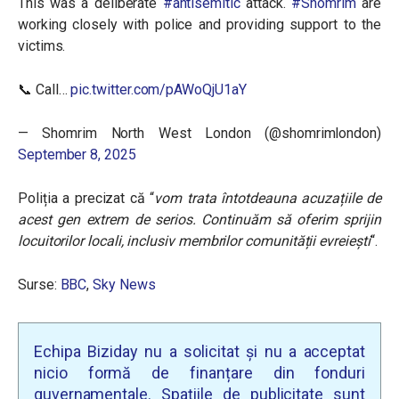
This was a deliberate
#antisemitic
attack.
#Shomrim
are
working closely with police and providing support to the
victims.
📞 Call…
pic.twitter.com/pAWoQjU1aY
— Shomrim North West London (@shomrimlondon)
September 8, 2025
Poliția a precizat că “
vom trata întotdeauna acuzațiile de
acest gen extrem de serios. Continuăm să oferim sprijin
locuitorilor locali, inclusiv membrilor comunității evreiești
“.
Surse:
BBC
,
Sky News
Echipa Biziday nu a solicitat și nu a acceptat
nicio formă de finanțare din fonduri
guvernamentale. Spațiile de publicitate sunt