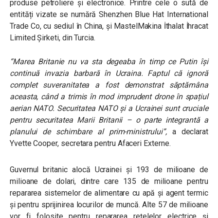
produse petroliere și electronice.
Printre cele o sută de
entități vizate se numără Shenzhen Blue Hat International
Trade Co, cu sediul în China, și MastelMakina İthalat İhracat
Limited Şirketi, din Turcia.
“Marea Britanie nu va sta degeaba în timp ce Putin își
continuă invazia barbară în Ucraina. Faptul că ignoră
complet suveranitatea a fost demonstrat săptămâna
aceasta, când a trimis în mod imprudent drone în spațiul
aerian NATO. Securitatea NATO și a Ucrainei sunt cruciale
pentru securitatea Marii Britanii – o parte integrantă a
planului de schimbare al prim-ministrului”,
a declarat
Yvette Cooper, secretara pentru Afaceri Externe.
Guvernul britanic alocă Ucrainei și 193 de milioane de
milioane de dolari, dintre care 135 de milioane pentru
repararea sistemelor de alimentare cu apă și agent termic
și pentru sprijinirea locurilor de muncă. Alte 57 de milioane
vor fi folosite pentru repararea rețelelor electrice și