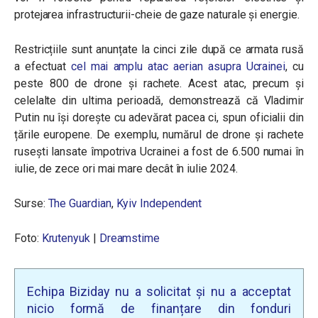
protejarea infrastructurii-cheie de gaze naturale și energie.
Restricțiile sunt anunțate la cinci zile după ce armata rusă
a efectuat
cel mai amplu atac aerian asupra Ucrainei
, cu
peste 800 de drone și rachete. Acest atac, precum și
celelalte din ultima perioadă, demonstrează că Vladimir
Putin nu își dorește cu adevărat pacea ci, spun oficialii din
țările europene. De exemplu, numărul de drone și rachete
rusești lansate împotriva Ucrainei a fost de 6.500 numai în
iulie, de zece ori mai mare decât în iulie 2024.
Surse:
The Guardian
,
Kyiv Independent
Foto:
Krutenyuk
|
Dreamstime
Echipa Biziday nu a solicitat și nu a acceptat
nicio formă de finanțare din fonduri