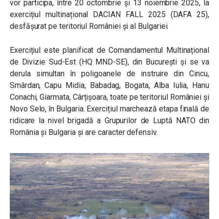
vor participa, între 20 octombrie și 13 noiembrie 2025, la
exercițiul multinațional DACIAN FALL 2025 (DAFA 25),
desfășurat pe teritoriul României și al Bulgariei.
Exercițiul este planificat de Comandamentul Multinațional
de Divizie Sud-Est (HQ MND-SE), din București și se va
derula simultan în poligoanele de instruire din Cincu,
Smârdan, Capu Midia, Babadag, Bogata, Alba Iulia, Hanu
Conachi, Giarmata, Cârțișoara, toate pe teritoriul României și
Novo Selo, în Bulgaria. Exercițiul marchează etapa finală de
ridicare la nivel brigadă a Grupurilor de Luptă NATO din
România și Bulgaria și are caracter defensiv.