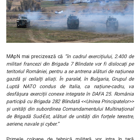
MApN mai precizează că
“în cadrul exercițiului, 2.400 de
militari francezi din Brigada 7 Blindate vor fi dislocați pe
teritoriul României, pentru a se antrena alături de națiunea
gazdă și ceilalți aliați. În paralel, în Bulgaria, Grupul de
Luptă NATO condus de Italia, ca națiune-cadru, va
desfășura exerciții conexe integrate în DAFA 25.
România
participă cu Brigada 282 Blindată <<Unirea Principatelor>>
și unități din subordinea Comandamentului Multinațional
de Brigadă Sud-Est, alături de unități din forțele terestre,
aeriene, navale și cyber.”
Primele coloane de tehnică militară vor intra în țară