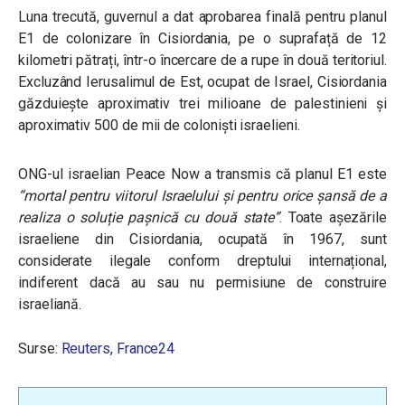
Luna trecută, guvernul a dat aprobarea finală pentru planul
E1 de colonizare în Cisiordania, pe o suprafață de 12
kilometri pătrați, într-o încercare de a rupe în două teritoriul.
Excluzând Ierusalimul de Est, ocupat de Israel, Cisiordania
găzduiește aproximativ trei milioane de palestinieni și
aproximativ 500 de mii de coloniști israelieni.
ONG-ul israelian Peace Now a transmis că planul E1 este
“mortal pentru viitorul Israelului și pentru orice șansă de a
realiza o soluție pașnică cu două state”
.
Toate așezările
israeliene din Cisiordania, ocupată în 1967, sunt
considerate ilegale conform dreptului internațional,
indiferent dacă au sau nu permisiune de construire
israeliană.
Surse:
Reuters
,
France24