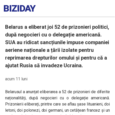
Belarus a eliberat joi 52 de prizonieri politici,
după negocieri cu o delegație americană.
SUA au ridicat sancțiunile impuse companiei
aeriene naționale a țării izolate pentru
reprimarea drepturilor omului și pentru că a
ajutat Rusia să invadeze Ucraina.
acum 11 luni
Belarusul a anunțat eliberarea a 52 de prizonieri de diferite
naționalități, după negocieri cu o delegație americană.
Prizonierii eliberați, printre care se aflau șase lituanieni, doi
letoni, doi polonezi, doi germani, un cetățean francez și un