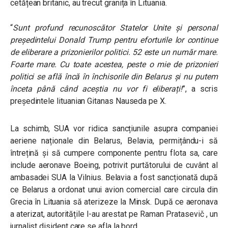
cetățean britanic, au trecut granița în Lituania.
“
Sunt profund recunoscător Statelor Unite și personal
președintelui Donald Trump pentru eforturile lor continue
de eliberare a prizonierilor politici. 52 este un număr mare.
Foarte mare. Cu toate acestea, peste o mie de prizonieri
politici se află încă în închisorile din Belarus și nu putem
înceta până când aceștia nu vor fi eliberați!
”
, a scris
președintele lituanian Gitanas Nauseda pe X.
La schimb, SUA vor ridica sancțiunile asupra companiei
aeriene naționale din Belarus, Belavia, permițându-i să
întrețină și să cumpere componente pentru flota sa, care
include aeronave Boeing, potrivit purtătorului de cuvânt al
ambasadei SUA la Vilnius.
Belavia a fost sancționată după
ce Belarus a ordonat unui avion comercial care circula din
Grecia în Lituania să aterizeze la Minsk. După ce aeronava
a aterizat, autoritățile l-au arestat pe Raman Pratasevič , un
jurnalist disident care se afla la bord.