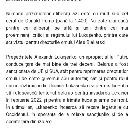
Numărul prizonierilor eliberați azi este cu mult sub cel
cerut de Donald Trump (până la 1.400). Nu este clar dacă
printre cei eliberați se află și unii dintre cei mai
proeminenți critici ai regimului lui Lukașenko, printre care
activistul pentru drepturile omului Ales Bialiatski.
Președintele Alexandr Lukașenko, un apropiat al lui Putin,
conduce țara de mai bine de trei decenii. Belarus a fost
sancționată de UE și SUA, atât pentru reprimarea drepturilor
omului de către guvernul său autoritar, cât și pentru rolul
său în războiului din Ucraina. Lukașenko i-a permis lui Putin
să folosească teritoriul belarus pentru invadarea Ucrainei
în februarie 2022 și pentru a trimite trupe și arme pe front.
În ultimul an, Lukașenko încearcă să repare legăturile cu
Occidentul, în speranța de a relaxa sancțiunile și de a
scoate țara din izolare.