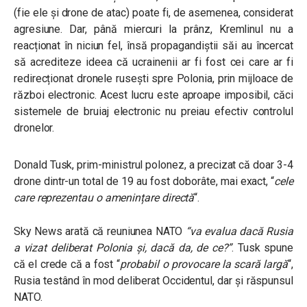
(fie ele și drone de atac) poate fi, de asemenea, considerat
agresiune. Dar, până miercuri la prânz, Kremlinul nu a
reacționat în niciun fel, însă propagandiștii săi au încercat
să acrediteze ideea că ucrainenii ar fi fost cei care ar fi
redirecționat dronele rusești spre Polonia, prin mijloace de
război electronic. Acest lucru este aproape imposibil, căci
sistemele de bruiaj electronic nu preiau efectiv controlul
dronelor.
Donald Tusk, prim-ministrul polonez, a precizat că doar 3-4
drone dintr-un total de 19 au fost doborâte, mai exact, “
cele
care reprezentau o amenințare directă
“.
Sky News arată că reuniunea NATO
“va evalua dacă Rusia
a vizat deliberat Polonia și, dacă da, de ce?”
. Tusk spune
că el crede că a fost “
probabil o provocare la scară largă
“,
Rusia testând în mod deliberat Occidentul, dar și răspunsul
NATO.