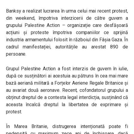
Banksy a realizat lucrarea în urma celui mai recent protest,
din weekend, împotriva interzicerii de către guvern a
grupului Palestine Action – organizație care desfășoară
acțiuni și proteste împotriva companiilor ce sprijină
industria armamentului folosit în războiul din Fâșia Gaza. În
cadrul manifestației, autoritățile au arestat 890 de
persoane.
Grupul Palestine Action a fost interzis de guvern în iulie,
după ce susținători ai acestuia au pătruns în cea mai mare
bază aeriană militară a Forțelor Aeriene Regale Britanice și
au avariat două aeronave. Recent, cofondatorul grupului a
obținut dreptul de a contesta legal interdicția, susținând că
aceasta încalcă dreptul la libertatea de exprimare și
protest.
În Marea Britanie, distrugerea intenționată poate fi
pedepsită cu maximum zece ani de închisoare, dacă