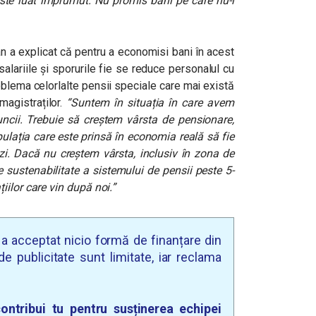
 este luat împrumut. Nu promis bani pe care nu-i
an a explicat că pentru a economisi bani în acest
alariile și sporurile fie se reduce personalul cu
blema celorlalte pensii speciale care mai există
 magistraților.
“
Suntem în situația în care avem
cii. Trebuie să creștem vârsta de pensionare,
opulația care este prinsă în economia reală să fie
zi. Dacă nu creștem vârsta, inclusiv în zona de
e sustenabilitate a sistemului de pensii peste 5-
iilor care vin după noi.”
u a acceptat nicio formă de finanțare din
e publicitate sunt limitate, iar reclama
ontribui tu pentru susținerea echipei