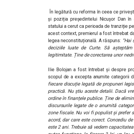
În legătură cu reforma în ceea ce priveșt
și poziția președintelui Nicușor Dan în 
statului a cerut ca perioada de tranziție 
acest context, premierul a fost întrebat 
legea neconstituțională. A răspuns:
“
Hai 
deciziile luate de Curte. Să așteptăm
legitimitate. Ține de corectarea unor nedr
Ilie Bolojan a fost întrebat și despre 
scopul de a excepta anumite categorii 
fiecare discuție legată de propuneri legis
practică. Nu știu aceste detalii. Dacă v
ordine în finanțele publice. Ține de elimin
discursurile legate de o anumită categori
zone fiscale. Nu voi fi populist și prefer
acord, dar care este corect. Concediu d
este 2 ani. Trebuie să vedem capacitatea