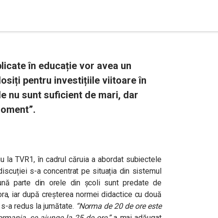
plicate în educație vor avea un
siți pentru investițiile viitoare în
e nu sunt suficient de mari, dar
moment”.
viu la TVR1, în cadrul căruia a abordat subiectele
discuției s-a concentrat pe situația din sistemul
nă parte din orele din școli sunt predate de
 ora, iar după creșterea normei didactice cu două
i s-a redus la jumătate.
“
Norma de 20 de ore este
ermania, se ajunge la 25 de ore.”
a mai adăugat