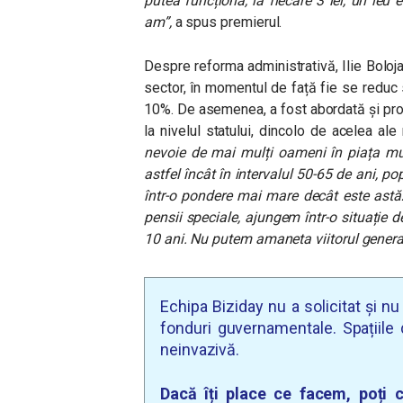
putea funcționa, la fiecare 3 lei, un leu
am”,
a spus premierul.
Despre reforma administrativă, Ilie Boloj
sector, în momentul de față fie se reduc s
10%. De asemenea, a fost abordată și pro
la nivelul statului, dincolo de acelea ale
nevoie de mai mulți oameni în piața mun
astfel încât în intervalul 50-65 de ani, p
într-o pondere mai mare decât este astă
pensii speciale, ajungem într-o situație d
10 ani. Nu putem amaneta viitorul generaț
Echipa Biziday nu a solicitat și n
fonduri guvernamentale. Spațiile d
neinvazivă.
Dacă îți place ce facem, poți c