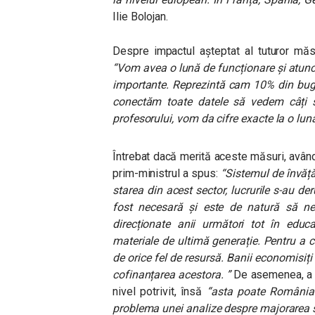
Ilie Bolojan.
Despre impactul așteptat al tuturor măsu
“Vom avea o lună de funcționare și atunc
importante. Reprezintă cam 10% din buge
conectăm toate datele să vedem câți 
profesorului, vom da cifre exacte la o lună
Întrebat dacă merită aceste măsuri, avân
prim-ministrul a spus:
“
Sistemul de învăță
starea din acest sector, lucrurile s-au d
fost necesară și este de natură să ne 
direcționate anii următori tot în educa
materiale de ultimă generație. Pentru a 
de orice fel de resursă. Banii economisiți
cofinanțarea acestora. ”
De asemenea, a a
nivel potrivit, însă
“
asta poate România 
problema unei analize despre majorarea sa