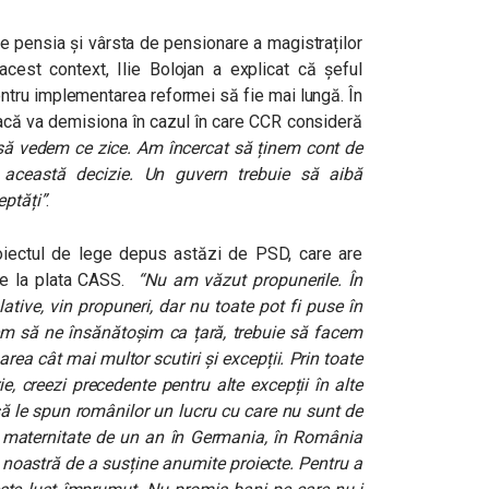
e pensia și vârsta de pensionare a magistraților
acest context, Ilie Bolojan a explicat că șeful
pentru implementarea reformei să fie mai lungă. În
dacă va demisiona în cazul în care CCR consideră
să vedem ce zice. Am încercat să ținem cont de
 această decizie. Un guvern trebuie să aibă
eptăți”
.
proiectul de lege depus astăzi de PSD, care are
de la plata CASS.
“
Nu am văzut propunerile. În
lative, vin propuneri, dar nu toate pot fi puse în
rem să ne însănătoșim ca țară, trebuie să facem
area cât mai multor scutiri și excepții. Prin toate
e, creezi precedente pentru alte excepții în alte
 să le spun românilor un lucru cu care nu sunt de
e maternitate de un an în Germania, în România
 noastră de a susține anumite proiecte. Pentru a