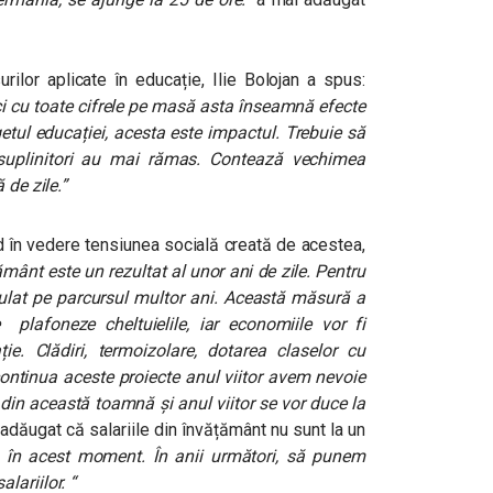
rilor aplicate în educație, Ilie Bolojan a spus:
i cu toate cifrele pe masă asta înseamnă efecte
tul educației, acesta este impactul. Trebuie să
suplinitori au mai rămas. Contează vechimea
 de zile.”
d în vedere tensiunea socială creată de acestea,
mânt este un rezultat al unor ani de zile. Pentru
erulat pe parcursul multor ani. Această măsură a
plafoneze cheltuielile, iar economiile vor fi
ție. Clădiri, termoizolare, dotarea claselor cu
continua aceste proiecte anul viitor avem nevoie
 din această toamnă și anul viitor se vor duce la
dăugat că salariile din învățământ nu sunt la un
în acest moment. În anii următori, să punem
lariilor. “