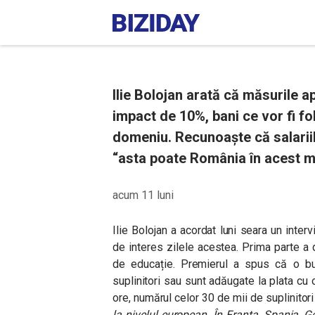
Ilie Bolojan arată că măsurile a
impact de 10%, bani ce vor fi folo
domeniu. Recunoaște că salariil
“asta poate România în acest 
acum 11 luni
Ilie Bolojan a acordat luni seara un inter
de interes zilele acestea. Prima parte a 
de educație. Premierul a spus că o bu
suplinitori sau sunt adăugate la plata cu
ore, numărul celor 30 de mii de suplinitor
la nivelul european. În Franța, Spania, G