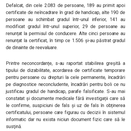
Defalcat, din cele 2.083 de persoane, 189 au primit apoi
certificate de neîncadrare în grad de handicap, alte 190 de
persoane au schimbat gradul într-unul inferior, 141 au
modificat gradul într-unul superior, 29 de persoane au
renunțat la permisul de conducere. Alte cinci persoane au
renunțat la certificat, în timp ce 1.506 și-au păstrat gradul
de dinainte de reevaluare.
Printre neconcordanțe, s-au raportat stabilirea greșită a
tipului de dizabilitate, acordarea de certificate temporare
pentru persoane cu drepturi la cele permanente, încadrări
pe diagnostice neconcludente, încadrări pentru boli ce nu
justificau gradul de handicap, parafe falsificate. S-au mai
constatat și documente medicale fără investigații care să
le confirme, suspiciuni de fals și uz de fals în obținerea
certificatului, persoane care figurau cu decizii în sistemul
informatic dar nu exista niciun document fizic care să le
susţină.