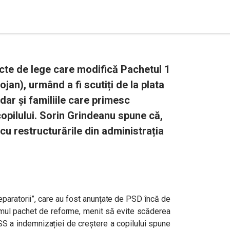
cte de lege care modifică Pachetul 1
jan), urmând a fi scutiți de la plata
, dar și familiile care primesc
opilului. Sorin Grindeanu spune că,
cu restructurările din administrația
eparatorii”, care au fost anunțate de PSD încă de
rimul pachet de reforme, menit să evite scăderea
SS a indemnizației de creștere a copilului spune