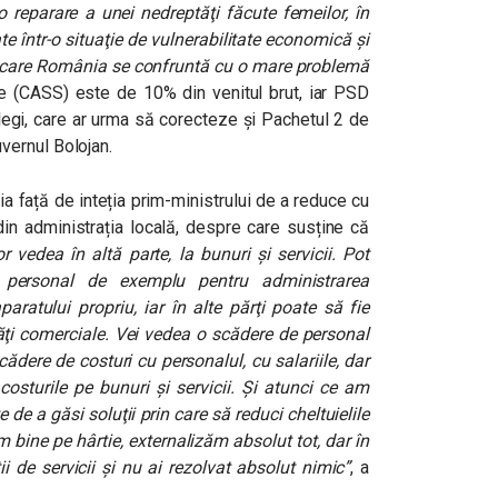
 reparare a unei nedreptăţi făcute femeilor, în
te într-o situaţie de vulnerabilitate economică şi
e în care România se confruntă cu o mare problemă
te (CASS) este de 10% din venitul brut, iar PSD
 legi, care ar urma să corecteze și Pachetul 2 de
vernul Bolojan.
ia față de inteția prim-ministrului de a reduce cu
in administrația locală, despre care susține că
r vedea în altă parte, la bunuri şi servicii. Pot
e personal de exemplu pentru administrarea
aratului propriu, iar în alte părţi poate să fie
etăţi comerciale. Vei vedea o scădere de personal
cădere de costuri cu personalul, cu salariile, dar
costurile pe bunuri şi servicii. Şi atunci ce am
 de a găsi soluţii prin care să reduci cheltuielile
bine pe hârtie, externalizăm absolut tot, dar în
ii de servicii şi nu ai rezolvat absolut nimic”
, a