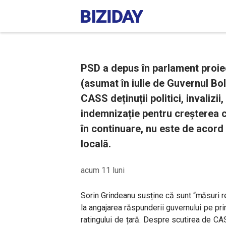
PSD a depus în parlament proie
(asumat în iulie de Guvernul Bolo
CASS deținuții politici, invalizii
indemnizație pentru creșterea c
în continuare, nu este de acord 
locală.
acum 11 luni
Sorin Grindeanu susține că sunt “măsuri r
la angajarea răspunderii guvernului pe p
ratingului de țară. Despre scutirea de CA