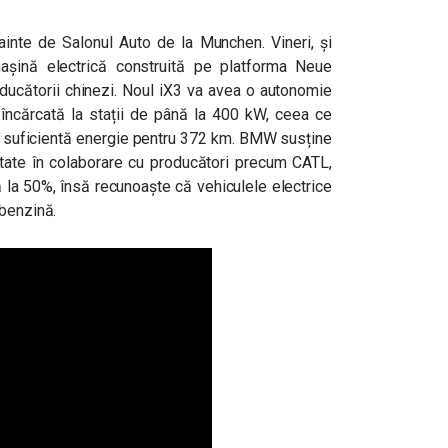
ainte de Salonul Auto de la Munchen. Vineri, și
șină electrică construită pe platforma Neue
oducătorii chinezi. Noul iX3 va avea o autonomie
 încărcată la stații de până la 400 kW, ceea ce
ă suficientă energie pentru 372 km. BMW susține
voltate în colaborare cu producători precum CATL,
ă la 50%, însă recunoaște că vehiculele electrice
 benzină.