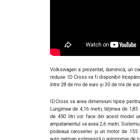
Volkswagen a prezentat, duminică, un co
reduse. ID Cross va fi disponibil începând 
între 28 de mii de euro și 30 de mii de eur
ID.Cross va avea dimensiuni tipice pentr
Lungimea de 4,16 metri, lățimea de 1,83 m
de 450 litri vor face din acest model u
ampatamentul va avea 2,6 metri. Sistemul
podeaua caroseriei și un motor de 155 k
auto german estimează o autonomie de p