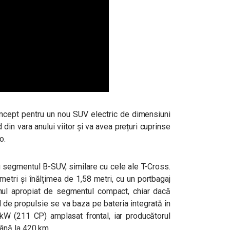
ncept pentru un nou SUV electric de dimensiuni
din vara anului viitor și va avea prețuri cuprinse
o.
u segmentul B-SUV, similare cu cele ale T-Cross.
etri și înălțimea de 1,58 metri, cu un portbagaj
nul apropiat de segmentul compact, chiar dacă
 de propulsie se va baza pe bateria integrată în
W (211 CP) amplasat frontal, iar producătorul
ână la 420 km.