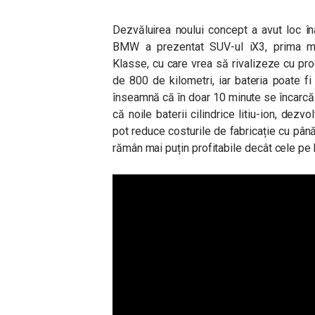
Dezvăluirea noului concept a avut loc în
BMW a prezentat SUV-ul iX3, prima ma
Klasse, cu care vrea să rivalizeze cu pr
de 800 de kilometri, iar
bateria poate fi
înseamnă că în doar 10 minute se încarc
că noile baterii cilindrice litiu-ion, dez
pot reduce costurile de fabricație cu pân
rămân mai puțin profitabile decât cele pe