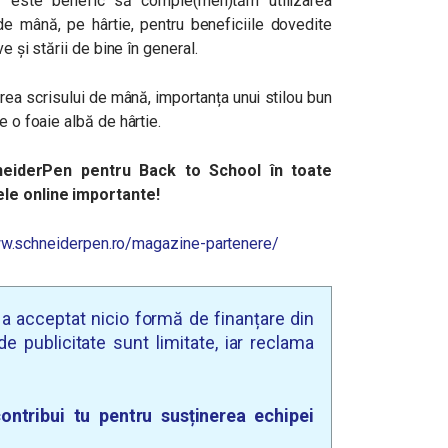
ă este benefic să comple(men)tăm utilizarea
e mână, pe hârtie, pentru beneficiile dovedite
e și stării de bine în general.
ea scrisului de mână, importanța unui stilou bun
e o foaie albă de hârtie.
neiderPen pentru Back to School în toate
ele online importante!
ww.schneiderpen.ro/magazine-partenere/
u a acceptat nicio formă de finanțare din
e publicitate sunt limitate, iar reclama
ontribui tu pentru susținerea echipei