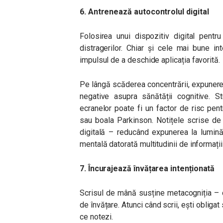
6. Antrenează autocontrolul digital
Folosirea unui dispozitiv digital pentr
distragerilor. Chiar și cele mai bune i
impulsul de a deschide aplicația favorită.
Pe lângă scăderea concentrării, expunere
negative asupra sănătății cognitive. St
ecranelor poate fi un factor de risc pe
sau boala Parkinson. Notițele scrise de
digitală – reducând expunerea la lumină
mentală datorată multitudinii de informații
7. Încurajează învățarea intenționată
Scrisul de mână susține metacogniția – c
de învățare. Atunci când scrii, ești obligat
ce notezi.