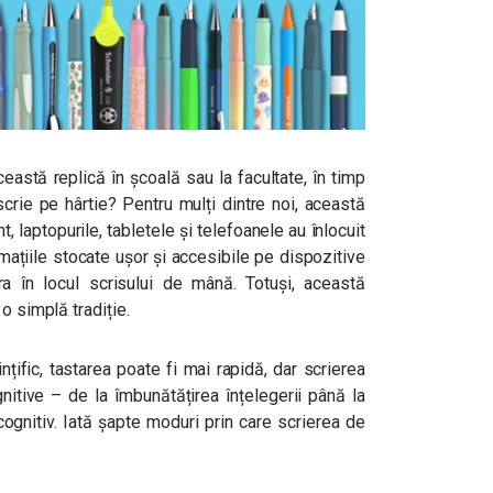
eastă replică în școală sau la facultate, în timp
crie pe hârtie? Pentru mulți dintre noi, această
, laptopurile, tabletele și telefoanele au înlocuit
rmațiile stocate ușor și accesibile pe dispozitive
ra în locul scrisului de mână. Totuși, această
o simplă tradiție.
nțific, tastarea poate fi mai rapidă, dar scrierea
tive – de la îmbunătățirea înțelegerii până la
 cognitiv. Iată șapte moduri prin care scrierea de