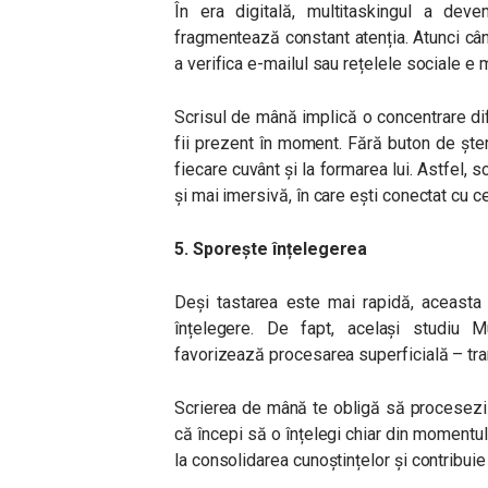
În era digitală, multitaskingul a dev
fragmentează constant atenția. Atunci cân
a verifica e-mailul sau rețelele sociale e
Scrisul de mână implică o concentrare dife
fii prezent în moment. Fără buton de șter
fiecare cuvânt și la formarea lui. Astfel,
și mai imersivă, în care ești conectat cu c
5. Sporește înțelegerea
Deși tastarea este mai rapidă, aceast
înțelegere. De fapt, același studiu 
favorizează procesarea superficială – tran
Scrierea de mână te obligă să procesezi
că începi să o înțelegi chiar din momentul
la consolidarea cunoștințelor și contribuie 