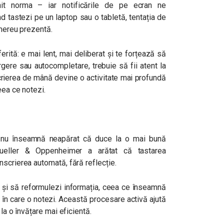
enit norma – iar notificările de pe ecran ne
d tastezi pe un laptop sau o tabletă, tentația de
 mereu prezentă.
rită: e mai lent, mai deliberat și te forțează să
gere sau autocompletare, trebuie să fii atent la
 scrierea de mână devine o activitate mai profundă
eea ce notezi.
a nu înseamnă neapărat că duce la o mai bună
Mueller & Oppenheimer a arătat că tastarea
scrierea automată, fără reflecție.
 și să reformulezi informația, ceea ce înseamnă
 în care o notezi. Această procesare activă ajută
la o învățare mai eficientă.