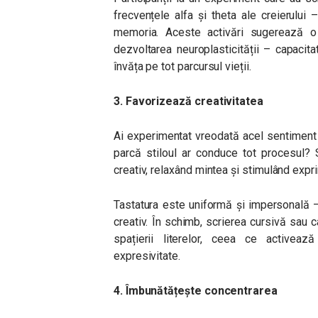
frecvențele alfa și theta ale creierului –
memoria. Aceste activări sugerează o 
dezvoltarea neuroplasticității – capacit
învăța pe tot parcursul vieții.
3. Favorizează creativitatea
Ai experimentat vreodată acel sentiment î
parcă stiloul ar conduce tot procesul?
creativ, relaxând mintea și stimulând exp
Tastatura este uniformă și impersonală – 
creativ. În schimb, scrierea cursivă sau c
spațierii literelor, ceea ce activea
expresivitate.
4. Îmbunătățește concentrarea