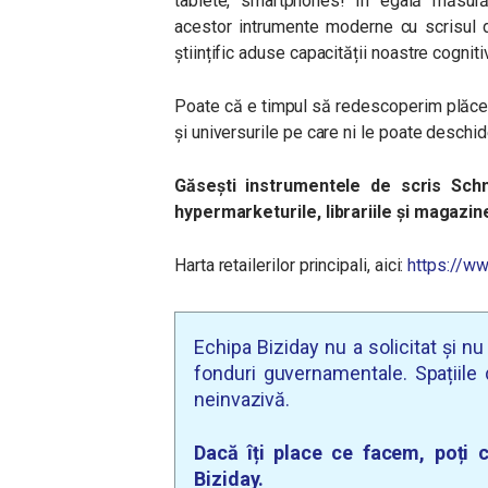
tablete, smartphones! În egală măsur
acestor intrumente moderne cu scrisul d
științific aduse capacității noastre cognitiv
Poate că e timpul să redescoperim plăcer
și universurile pe care ni le poate deschid
Găsești instrumentele de scris Sch
hypermarketurile, librariile și magazin
Harta retailerilor principali, aici:
https://w
Echipa Biziday nu a solicitat și n
fonduri guvernamentale. Spațiile d
neinvazivă.
Dacă îți place ce facem, poți c
Biziday.