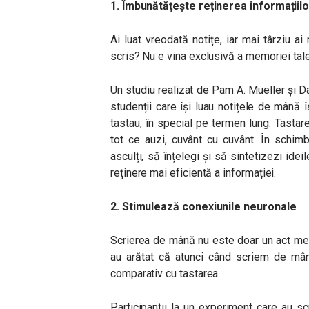
1. Îmbunătățește reținerea informațiilo
Ai luat vreodată notițe, iar mai târziu ai
scris? Nu e vina exclusivă a memoriei tale –
Un studiu realizat de Pam A. Mueller și D
studenții care își luau notițele de mână 
tastau, în special pe termen lung. Tastare
tot ce auzi, cuvânt cu cuvânt. În schimb
asculți, să înțelegi și să sintetizezi ide
reținere mai eficientă a informației.
2. Stimulează conexiunile neuronale
Scrierea de mână nu este doar un act meca
au arătat că atunci când scriem de mână
comparativ cu tastarea.
Participanții la un experiment care au s