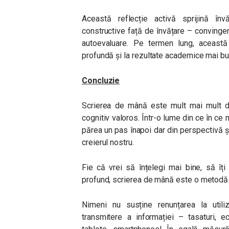
Această reflecție activă sprijină înv
constructive față de învățare – convinger
autoevaluare. Pe termen lung, această
profundă și la rezultate academice mai bu
Concluzie
Scrierea de mână este mult mai mult de
cognitiv valoros. Într-o lume din ce în ce m
părea un pas înapoi dar din perspectivă șt
creierul nostru.
Fie că vrei să înțelegi mai bine, să îț
profund, scrierea de mână este o metodă e
Nimeni nu susține renunțarea la utili
transmitere a informației – tasaturi, ec