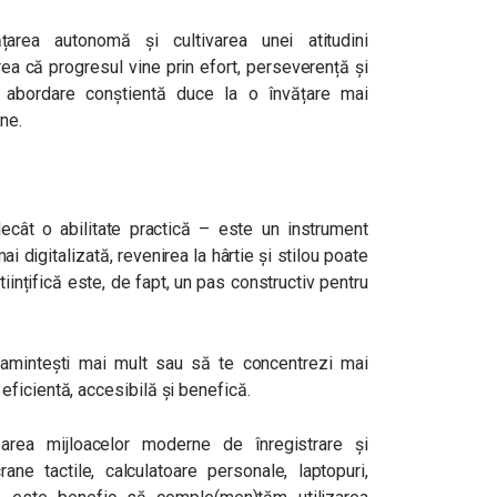
ățarea autonomă și cultivarea unei atitudini
ea că progresul vine prin efort, perseverență și
 abordare conștientă duce la o învățare mai
ne.
cât o abilitate practică – este un instrument
ai digitalizată, revenirea la hârtie și stilou poate
iințifică este, de fapt, un pas constructiv pentru
i amintești mai mult sau să te concentrezi mai
ficientă, accesibilă și benefică.
zarea mijloacelor moderne de înregistrare și
rane tactile, calculatoare personale, laptopuri,