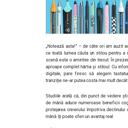
„Notează asta!” – de câte ori am auzit ac
ce toată lumea căuta un stilou pentru a s
scenă este o amintire din trecut. În prezent
aproape complet hârtia și stiloul. Cu info
digitale, pare firesc să alegem tastatu
tranziție ne-ar putea costa mai mult decât 
Studiile arată că, din punct de vedere știi
de mână aduce numeroase beneficii cogni
protejarea creierului împotriva declinului
mână îți poate oferi un avantaj real: