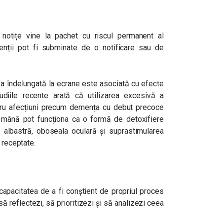
u notițe vine la pachet cu riscul permanent al
ntenții pot fi subminate de o notificare sau de
a îndelungată la ecrane este asociată cu efecte
udiile recente arată că utilizarea excesivă a
ntru afecțiuni precum demența cu debut precoce
 mână pot funcționa ca o formă de detoxifiere
 albastră, oboseala oculară și suprastimularea
 receptate.
apacitatea de a fi conștient de propriul proces
 să reflectezi, să prioritizezi și să analizezi ceea