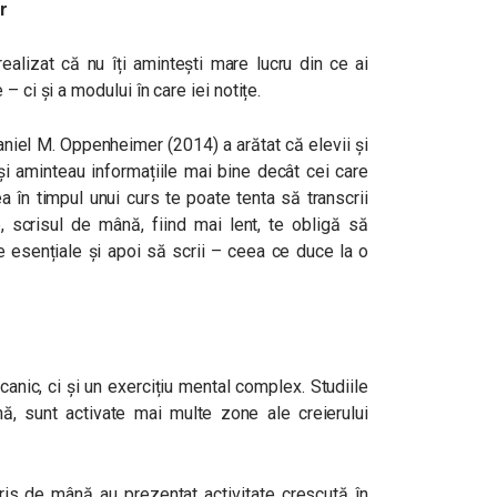
r
 realizat că nu îți amintești mare lucru din ce ai
 ci și a modului în care iei notițe.
aniel M. Oppenheimer (2014) a arătat că elevii și
își aminteau informațiile mai bine decât cei care
a în timpul unui curs te poate tenta să transcrii
, scrisul de mână, fiind mai lent, te obligă să
ile esențiale și apoi să scrii – ceea ce duce la o
nic, ci și un exercițiu mental complex. Studiile
, sunt activate mai multe zone ale creierului
cris de mână au prezentat activitate crescută în