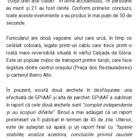
“colțul unei alte clădiri”. În urma accidentului, 16 persoane
au murit și 21 au fost rănite. Conform primelor concluzii,
toate aceste evenimente s-au produs în mai puțin de 50 de
secunde.
Funicularul are două vagoane: unul care urcă, în timp ce
celălalt coboară, legate printr-un cablu care trece printr-o
roată mare reversibilă situată în vârful Calçada da Glória.
Este un popular mijloc de transport printre turiști, care face
legătura dintre centrul orașului (Praça dos Restauradores)
și cartierul Bairro Alto.
În prezent, există două anchete în desfășurare: una
efectuată de GPIAAF și alta de parchet. GPIAAF a subliniat
în raport că cele două anchete sunt
“complet independente
și au scopuri diferite”
. Biroul a mai adăugat că un raport
preliminart va fi publicat în termen de 45 de zile. Ulterior,
este de așteptat să apară și un raport final cu
“faptele
stabilite, analiza acestora, concluziile privind cauzele