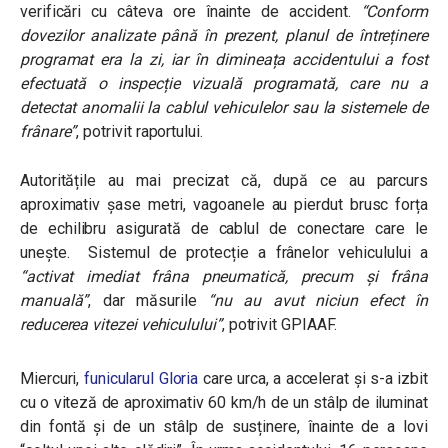
verificări cu câteva ore înainte de accident.
“Conform
dovezilor analizate până în prezent, planul de întreținere
programat era la zi, iar în dimineața accidentului a fost
efectuată o inspecție vizuală programată, care nu a
detectat anomalii la cablul vehiculelor sau la sistemele de
frânare”
, potrivit raportului.
Autoritățile au mai precizat că, după ce au parcurs
aproximativ șase metri, vagoanele au pierdut brusc forța
de echilibru asigurată de cablul de conectare care le
unește. Sistemul de protecție a frânelor vehiculului a
“activat imediat frâna pneumatică, precum și frâna
manuală”
, dar măsurile
“nu au avut niciun efect în
reducerea vitezei vehiculului”
, potrivit GPIAAF.
Miercuri,
funicularul Gloria
care urca, a accelerat și s-a izbit
cu o viteză de aproximativ 60 km/h de un stâlp de iluminat
din fontă și de un stâlp de susținere, înainte de a lovi