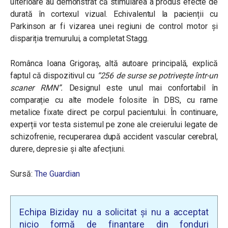
ulterioare au demonstrat că stimularea a produs efecte de
durată în cortexul vizual. Echivalentul la pacienții cu
Parkinson ar fi vizarea unei regiuni de control motor și
dispariția tremurului, a completat Stagg.
Românca Ioana Grigoraș, altă autoare principală, explică
faptul că dispozitivul cu
“256 de surse se potrivește într-un
scaner RMN”.
Designul este unul mai confortabil în
comparație cu alte modele folosite în DBS, cu rame
metalice fixate direct pe corpul pacientului. În continuare,
experții vor testa sistemul pe zone ale creierului legate de
schizofrenie, recuperarea după accident vascular cerebral,
durere, depresie și alte afecțiuni.
Sursă:
The Guardian
Echipa Biziday nu a solicitat și nu a acceptat
nicio formă de finanțare din fonduri