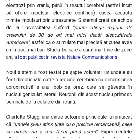
electrozi prin craniu, până în țesutul cerebral (astfel încât
să ofere impulsuri electrice continue), casca aceasta
trimite impulsuri prin ultrasunete. Sistemul creat de echipa
de la Universitatea Oxford
“poate atinge regiuni ale
creierului de 30 de ori mai mici decât dispozitivele
anterioare”
, astfel că o stimulare mai precisă ar putea avea
un impact mai bun. Studiu lor, care a durat mai bine de zece
ani,
a fost publicat în revista Nature Communications
.
Noul sistem a fost testat pe șapte voluntari, iar undele au
fost direcționate către o regiune cerebrală cu dimensiunea
aproximativă a unui bob de orez, care se găsește în
nucleul geniculat lateral. Neuronii din acest nucleu primesc
semnale de la celulele din retină.
Charlotte Stagg, una dintre autoarele principale, a remarcat
că
“undele și-au atins ținta cu o precizie remarcabilă, ceea
ce nimeni nu a mai făcut până acum”
.
Experimentele