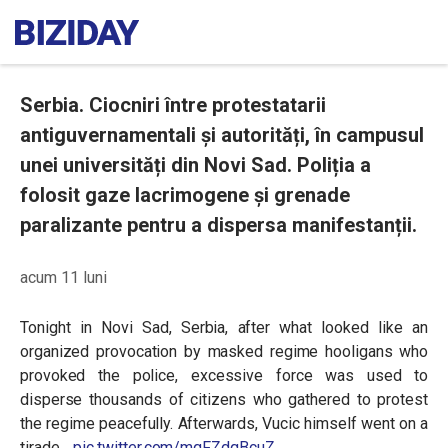
Serbia. Ciocniri între protestatarii
antiguvernamentali și autorități, în campusul
unei universități din Novi Sad. Poliția a
folosit gaze lacrimogene și grenade
paralizante pentru a dispersa manifestanții.
acum 11 luni
Tonight in Novi Sad, Serbia, after what looked like an
organized provocation by masked regime hooligans who
provoked the police, excessive force was used to
disperse thousands of citizens who gathered to protest
the regime peacefully. Afterwards, Vucic himself went on a
tirade…
pic.twitter.com/mqFZdqBcuZ