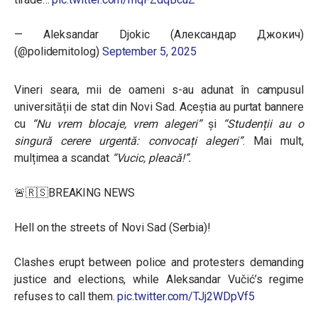
— Aleksandar Djokic (Александар Джокич)
(@polidemitolog)
September 5, 2025
Vineri seara, mii de oameni s-au adunat în campusul
universității de stat din Novi Sad. Aceștia au purtat bannere
cu
“Nu vrem blocaje, vrem alegeri”
și
“Studenții au o
singură cerere urgentă: convocați alegeri”
. Mai mult,
mulțimea a scandat
“Vucic, pleacă!”.
🚨🇷🇸BREAKING NEWS
Hell on the streets of Novi Sad (Serbia)!
Clashes erupt between police and protesters demanding
justice and elections, while Aleksandar Vučić’s regime
refuses to call them.
pic.twitter.com/TJj2WDpVf5