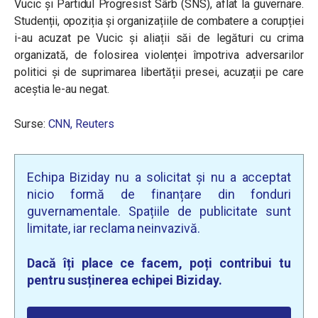
Vucic și Partidul Progresist Sârb (SNS), aflat la guvernare.
Studenții, opoziția și organizațiile de combatere a corupției
i-au acuzat pe Vucic și aliații săi de legături cu crima
organizată, de folosirea violenței împotriva adversarilor
politici și de suprimarea libertății presei, acuzații pe care
aceștia le-au negat.
Surse:
CNN,
Reuters
Echipa Biziday nu a solicitat și nu a acceptat
nicio formă de finanțare din fonduri
guvernamentale. Spațiile de publicitate sunt
limitate, iar reclama neinvazivă.
Dacă îți place ce facem, poți contribui tu
pentru susținerea echipei Biziday.