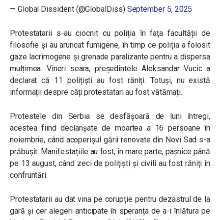
— Global Dissident (@GlobalDiss)
September 5, 2025
Protestatarii s-au ciocnit cu poliția în fața facultății de
filosofie și au aruncat fumigene, în timp ce poliția a folosit
gaze lacrimogene și grenade paralizante pentru a dispersa
mulțimea. Vineri seara, președintele Aleksandar Vucic a
declarat că 11 polițiști au fost răniți. Totuși, nu există
informații despre câți protestatari au fost vătămați.
Protestele din Serbia se desfășoară de luni întregi,
acestea fiind declanșate de moartea a 16 persoane în
noiembrie, când acoperișul gării renovate din Novi Sad s-a
prăbușit. Manifestațiile au fost, în mare parte, pașnice până
pe 13 august, când zeci de polițiști şi civili au fost răniți în
confruntări.
Protestatarii au dat vina pe corupție pentru dezastrul de la
gară și cer alegeri anticipate în speranța de a-i înlătura pe