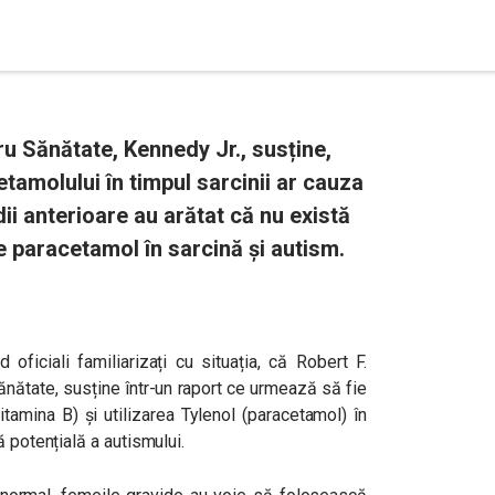
u Sănătate, Kennedy Jr., susține,
etamolului în timpul sarcinii ar cauza
ii anterioare au arătat că nu există
e paracetamol în sarcină și autism.
 oficiali familiarizați cu situația, că Robert F.
ănătate, susține într-un raport ce urmează să fie
itamina B) și utilizarea Tylenol (paracetamol) în
ă potențială a autismului.