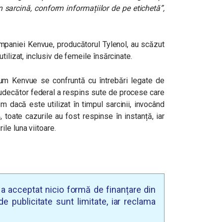
în sarcină, conform informațiilor de pe etichetă”
,
 companiei Kenvue, producătorul Tylenol, au scăzut
tilizat, inclusiv de femeile însărcinate.
m Kenvue se confruntă cu întrebări legate de
judecător federal a respins sute de procese care
 dacă este utilizat în timpul sarcinii, invocând
, toate cazurile au fost respinse în instanță, iar
le luna viitoare.
u a acceptat nicio formă de finanțare din
e publicitate sunt limitate, iar reclama