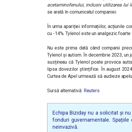
acetaminofenului, inclusiv utilizarea lui 
se arată în comunicatul companiei.
În urma apariției informațiilor, acțiunile
cu -14%. Tylenol este un analgezic foarte u
Nu este prima dată când companii precu
Tylenol și autism. În decembrie 2023, un 
susțineau că Tylenol poate provoca autism
lipsa dovezilor științifice. În august 2024
Curtea de Apel urmează să audieze apeluri
Sursă alternativă:
Reuters
Echipa Biziday nu a solicitat și n
fonduri guvernamentale. Spațiile d
neinvazivă.