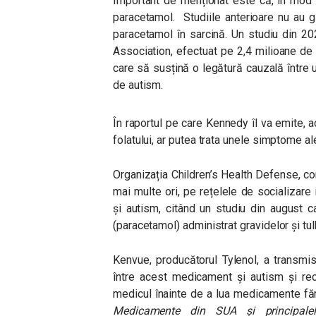
Important de menționat este că, în mod 
paracetamol. Studiile anterioare nu au g
paracetamol în sarcină. Un studiu din 20
Association, efectuat pe 2,4 milioane de 
care să susțină o legătură cauzală între ut
de autism.
În raportul pe care Kennedy îl va emite, ac
folatului, ar putea trata unele simptome al
Organizația Children’s Health Defense, co
mai multe ori, pe rețelele de socializare 
și autism, citând un studiu din august 
(paracetamol) administrat gravidelor și tul
Kenvue, producătorul Tylenol, a transmi
între acest medicament și autism și re
medicul înainte de a lua medicamente făr
Medicamente din SUA și principalel