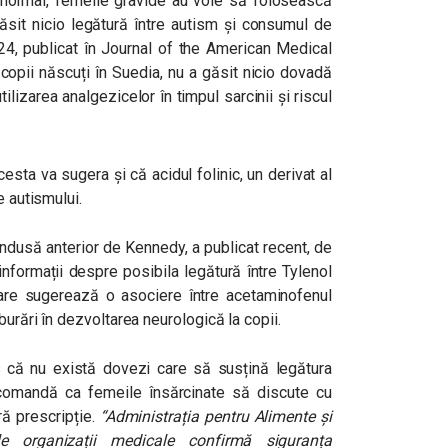
normal, femeile gravide au voie să folosească
ăsit nicio legătură între autism și consumul de
24, publicat în Journal of the American Medical
copii născuți în Suedia, nu a găsit nicio dovadă
ilizarea analgezicelor în timpul sarcinii și riscul
esta va sugera și că acidul folinic, un derivat al
e autismului.
ndusă anterior de Kennedy, a publicat recent, de
informații despre posibila legătură între Tylenol
care sugerează o asociere între acetaminofenul
burări în dezvoltarea neurologică la copii.
s că nu există dovezi care să susțină legătura
comandă ca femeile însărcinate să discute cu
ă prescripție.
“Administrația pentru Alimente și
e organizații medicale confirmă siguranța