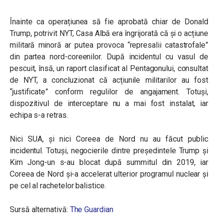
Înainte ca operațiunea să fie aprobată chiar de Donald
Trump, potrivit NYT, Casa Albă era îngrijorată că și o acțiune
militară minoră ar putea provoca “represalii catastrofale”
din partea nord-coreenilor. După incidentul cu vasul de
pescuit, însă, un raport clasificat al Pentagonului, consultat
de NYT, a concluzionat că acțiunile militarilor au fost
“justificate” conform regulilor de angajament. Totuși,
dispozitivul de interceptare nu a mai fost instalat, iar
echipa s-a retras.
Nici SUA, și nici Coreea de Nord nu au făcut public
incidentul. Totuși, negocierile dintre președintele Trump și
Kim Jong-un s-au blocat după summitul din 2019, iar
Coreea de Nord și-a accelerat ulterior programul nuclear și
pe cel al rachetelor balistice.
Sursă alternativă:
The Guardian