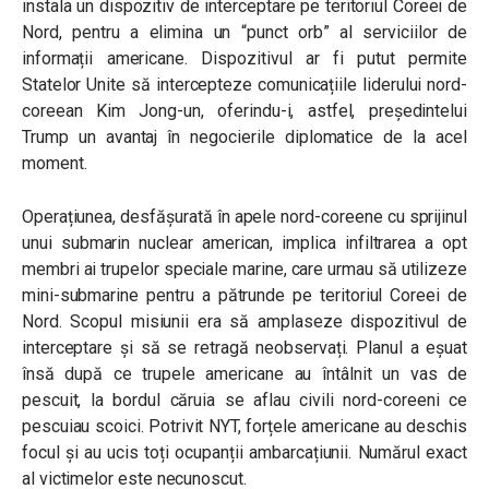
instala un dispozitiv de interceptare pe teritoriul Coreei de
Nord, pentru a elimina un “punct orb” al serviciilor de
informații americane. Dispozitivul ar fi putut permite
Statelor Unite să intercepteze comunicațiile liderului nord-
coreean Kim Jong-un, oferindu-i, astfel, președintelui
Trump un avantaj în negocierile diplomatice de la acel
moment.
Operațiunea, desfășurată în apele nord-coreene cu sprijinul
unui submarin nuclear american, implica infiltrarea a opt
membri ai trupelor speciale marine, care urmau să utilizeze
mini-submarine pentru a pătrunde pe teritoriul Coreei de
Nord. Scopul misiunii era să amplaseze dispozitivul de
interceptare și să se retragă neobservați. Planul a eșuat
însă după ce trupele americane au întâlnit un vas de
pescuit, la bordul căruia se aflau civili nord-coreeni ce
pescuiau scoici. Potrivit NYT, forțele americane au deschis
focul și au ucis toți ocupanții ambarcațiunii. Numărul exact
al victimelor este necunoscut.