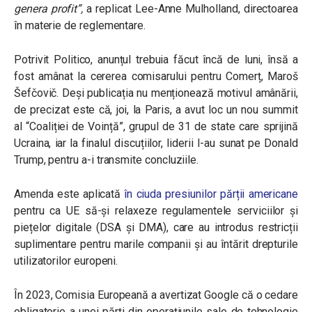
genera profit”
,
a replicat Lee-Anne Mulholland, directoarea
în materie de reglementare.
Potrivit Politico, anunțul trebuia făcut încă de luni, însă a
fost amânat la cererea comisarului pentru Comerț, Maroš
Šefčovič. Deși publicația nu menționează motivul amânării,
de precizat este că, joi, la Paris, a avut loc un nou summit
al “Coaliției de Voință”, grupul de 31 de state care sprijină
Ucraina, iar la finalul discuțiilor, liderii l-au sunat pe Donald
Trump, pentru a-i transmite concluziile.
Amenda este aplicată
în ciuda presiunilor părții americane
pentru ca UE să-și relaxeze regulamentele serviciilor și
piețelor digitale (DSA și DMA), care au introdus restricții
suplimentare pentru marile companii și au întărit drepturile
utilizatorilor europeni.
În 2023, Comisia Europeană a avertizat Google că o cedare
obligatorie a unei părți din operațiunile sale de tehnologie