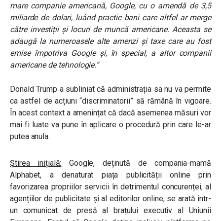
mare companie americană, Google, cu o amendă de 3,5
miliarde de dolari, luând practic bani care altfel ar merge
către investiții și locuri de muncă americane.
Aceasta se
adaugă la numeroasele alte amenzi și taxe care au fost
emise împotriva Google și, în special, a altor companii
americane de tehnologie.”
Donald Trump a subliniat că administrația sa nu va permite
ca astfel de acțiuni “discriminatorii” să rămână în vigoare.
În acest context a amenințat că dacă asemenea măsuri vor
mai fi luate va pune în aplicare o procedură prin care le-ar
putea anula.
Știrea inițială:
Google, deținută de compania-mamă
Alphabet, a denaturat piața publicității online prin
favorizarea propriilor servicii în detrimentul concurenței, al
agențiilor de publicitate și al editorilor online, se arată într-
un comunicat de presă al brațului executiv al Uniunii