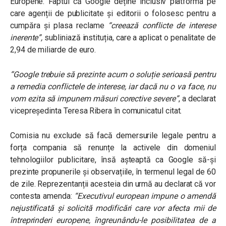
Europene. Faptul că Google deține inclusiv platforma pe
care agenții de publicitate și editorii o folosesc pentru a
cumpăra și plasa reclame
“creează conflicte de interese
inerente”,
subliniază instituția, care a aplicat o penalitate de
2,94 de miliarde de euro.
“Google trebuie să prezinte acum o soluție serioasă pentru
a remedia conflictele de interese, iar dacă nu o va face, nu
vom ezita să impunem măsuri corective severe”
, a declarat
vicepreședinta Teresa Ribera în comunicatul citat.
Comisia nu exclude să facă demersurile legale pentru a
forța compania să renunțe la activele din domeniul
tehnologiilor publicitare, însă așteaptă ca Google să-și
prezinte propunerile și observațiile, în termenul legal de 60
de zile. Reprezentanții acesteia din urmă au declarat că vor
contesta amenda:
“Executivul european impune o amendă
nejustificată și solicită modificări care vor afecta mii de
întreprinderi europene, îngreunându-le posibilitatea de a