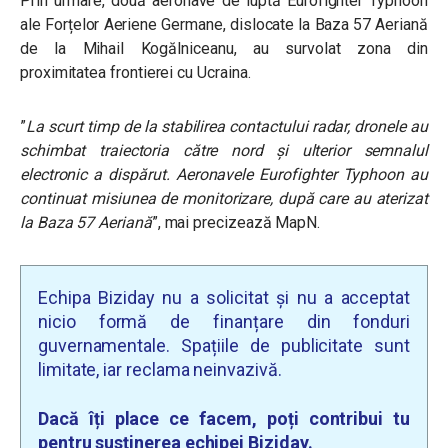
Prin urmare, două aeronave de luptă Eurofighter Typhoon
ale Forțelor Aeriene Germane, dislocate la Baza 57 Aeriană
de la Mihail Kogălniceanu, au survolat zona din
proximitatea frontierei cu Ucraina.
”
La scurt timp de la stabilirea contactului radar, dronele au
schimbat traiectoria către nord și ulterior semnalul
electronic a dispărut. Aeronavele Eurofighter Typhoon au
continuat misiunea de monitorizare, după care au aterizat
la Baza 57 Aeriană
”, mai precizează MapN.
Echipa Biziday nu a solicitat și nu a acceptat
nicio formă de finanțare din fonduri
guvernamentale. Spațiile de publicitate sunt
limitate, iar reclama neinvazivă.
Dacă îți place ce facem, poți contribui tu
pentru susținerea echipei Biziday.