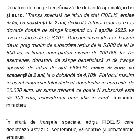
Donatorii de sânge beneficiază de dobândă specială,
în lei
și euro.
”
Tranșa specială de titluri de stat FIDELIS,
emise
în lei, cu scadență la 2 ani
, dedicată tuturor celor care fac
dovada donării de sânge începând cu
1 aprilie 2025
, va
avea o dobândă de 8,20%. Donatorii-investitori se bucură
de un prag minim de subscriere redus de la 5.000 de lei la
500 lei, în limita unui plafon maxim de 100.000 lei. De
asemenea, donatorii de sânge beneficiază și de tranșa
specială de titluri de stat FIDELIS,
emise în euro, cu
scadență la 2 ani
, la o dobândă de
4,10%
. Plafonul maxim
în cazul instrumentului dedicat donatorilor în euro este de
20.000 euro, iar suma minimă ce poate fi subscrisă este
de 100 euro, echivalentul unui titlu în euro
”, transmite
ministerul.
În afară de tranșele speciale, ediția FIDELIS care
debutează astăzi, 5 septembrie, va conține și următoarele
emisiuni: