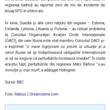
regiunea baltică au raportat zeci de mii de incidente de
bruiaj GPS în ultimii ani.
În iunie, Suedia și alte cinci națiuni din regiune – Estonia,
Finlanda, Letonia, Lituania și Polonia – au ridicat problema
la Consiliul Organizației Aviației Civile Internaționale
(OACI), din care Rusia este stat membru. Consiliul OACI și-
a exprimat ”
o mare îngrijorare cu privire la situație și a
cerut Rusiei să își îndeplinească obligațiile internaționale
și să se asigure că perturbările încetează imediat”
. În ciuda
acestui fapt, perturbările din regiunea Mării Baltice ”
s-au
înmulțit și mai mult
”, a adăugat Holmgren.
Sursă:
BBC
Foto:
Rebius
|
Dreamstime.com