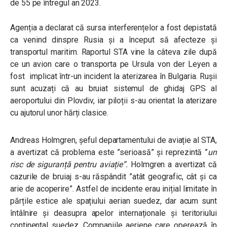
de 55 pe întregul an 2023.
Agenția a declarat că sursa interferențelor a fost depistată
ca venind dinspre Rusia și a început să afecteze și
transportul maritim. Raportul STA vine la câteva zile după
ce un avion care o transporta pe Ursula von der Leyen a
fost
implicat într-un incident la aterizarea în Bulgaria. Rușii
sunt acuzați că au bruiat sistemul de ghidaj GPS al
aeroportului din Plovdiv, iar piloții s-au orientat la aterizare
cu ajutorul unor hărți clasice.
Andreas Holmgren, șeful departamentului de aviație al STA,
a avertizat că problema este ”serioasă” și reprezintă ”
un
risc de siguranță pentru aviație”.
Holmgren a avertizat că
cazurile de bruiaj s-au răspândit ”atât geografic, cât și ca
arie de acoperire”. Astfel de incidente erau inițial limitate în
părțile estice ale spațiului aerian suedez, dar acum sunt
întâlnire și deasupra apelor internaționale și teritoriului
continental suedez. Companiile aeriene care operează în