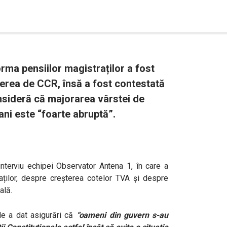
rma pensiilor magistraților a fost
gerea de CCR, însă a fost contestată
onsideră că majorarea vârstei de
ani este “foarte abruptă”.
nterviu echipei Observator Antena 1, în care a
aților, despre creșterea cotelor TVA și despre
ală.
le a dat asigurări că
“oameni din guvern s-au