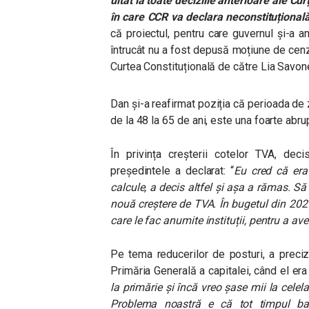
uitat la toate deciziile anterioare ale Curț
în care CCR va declara neconstituțional
că proiectul, pentru care guvernul și-a a
întrucât nu a fost depusă moțiune de cenzur
Curtea Constituțională de către Lia Savonea
Dan și-a reafirmat poziția că perioada de
de la 48 la 65 de ani, este una foarte abru
În privința creșterii cotelor TVA, de
președintele a declarat: “
Eu cred că era
calcule, a decis altfel și așa a rămas. S
nouă creștere de TVA. În bugetul din 2026
care le fac anumite instituții, pentru a av
Pe tema reducerilor de posturi, a preci
Primăria Generală a capitalei, când el era 
la primărie și încă vreo șase mii la celela
Problema noastră e că tot timpul ban