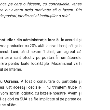
unca pe care o făceam, cu concedierile, venea
eea nu aveam nicio motivație să o facem. Din
 posturi, iar din cel al instituțiilor o mie”.
turilor din administrația locală.
În acordul și
a posturilor cu 20% atât la nivel local, cât și la
enul. Luni, când ne-am întâlnit, am agreat să
 care sunt efectiv pe posturi. În următoarele
lare pentru toate localitățile. Mecanismul va fi
ul de Interne.
ru Ucraina.
A fost o consultare cu partidele și
 au luat aceeași decizie – nu trimitem trupe în
ă vom sprijin logistic, cu bazele noastre. Avem și
i-aș dori ca SUA să fie implicate și pe partea de
e ne aflăm.