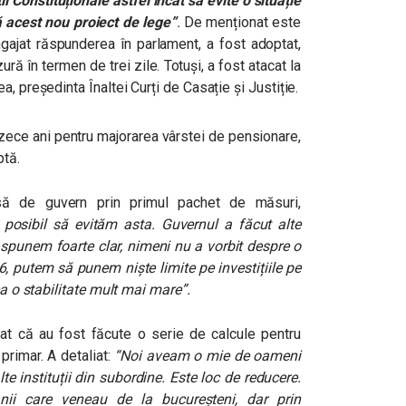
ii Constituționale astfel încât să evite o situație
ă acest nou proiect de lege”
.
De menționat este
ngajat răspunderea în parlament, a fost adoptat,
ă în termen de trei zile. Totuși, a fost atacat la
, președinta Înaltei Curți de Casație și Justiție.
 zece ani pentru majorarea vârstei de pensionare,
ptă.
cisă de guvern prin primul pachet de măsuri,
 posibil să evităm asta. Guvernul a făcut alte
ă spunem foarte clar, nimeni nu a vorbit despre o
, putem să punem niște limite pe investițiile pe
ea o stabilitate mult mai mare”.
zat că au fost făcute o serie de calcule pentru
primar. A detaliat:
“Noi aveam o mie de oameni
lte instituții din subordine. Este loc de reducere.
ii care veneau de la bucureșteni, dar prin