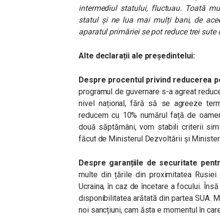
intermediul statului, fluctuau. Toată m
statul și ne lua mai mulți bani, de ac
aparatul primăriei se pot reduce trei sute de
Alte declarații ale președintelui:
Despre procentul privind reducerea pos
programul de guvernare s-a agreat reducere
nivel național, fără să se agreeze term
reducem cu 10% numărul față de oamenii
două săptămâni, vom stabili criterii simi
făcut de Ministerul Dezvoltării și Minister
Despre garanțiile de securitate pent
multe din țările din proximitatea Rusiei
Ucraina, în caz de încetare a focului. Îns
disponibilitatea arătată din partea SUA. M
noi sancțiuni, cam ăsta e momentul în car