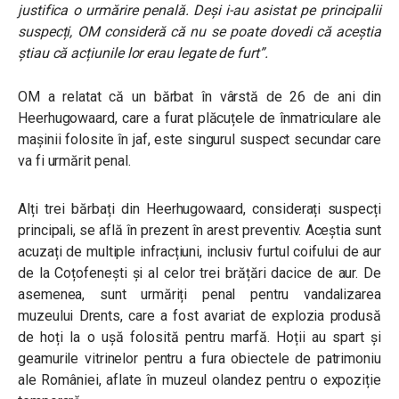
justifica o urmărire penală. Deși i-au asistat pe principalii
suspecți, OM consideră că nu se poate dovedi că aceștia
știau că acțiunile lor erau legate de furt”.
OM a relatat că un bărbat în vârstă de 26 de ani din
Heerhugowaard, care a furat plăcuțele de înmatriculare ale
mașinii folosite în jaf, este singurul suspect secundar care
va fi urmărit penal.
Alți trei bărbați din Heerhugowaard, considerați suspecți
principali, se află în prezent în arest preventiv. Aceștia sunt
acuzați de multiple infracțiuni, inclusiv furtul coifului de aur
de la Coțofenești și al celor trei brățări dacice de aur. De
asemenea, sunt urmăriți penal pentru vandalizarea
muzeului Drents, care a fost avariat de explozia produsă
de hoți la o ușă folosită pentru marfă. Hoții au spart și
geamurile vitrinelor pentru a fura obiectele de patrimoniu
ale României, aflate în muzeul olandez pentru o expoziție