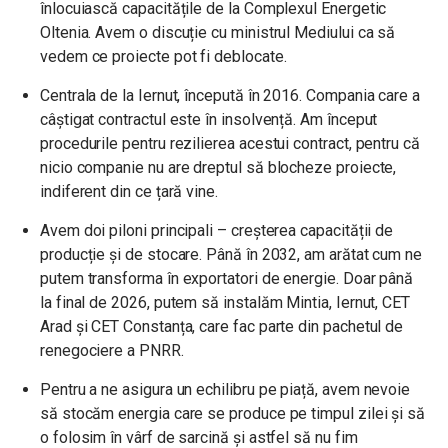
înlocuiască capacitățile de la Complexul Energetic
Oltenia. Avem o discuție cu ministrul Mediului ca să
vedem ce proiecte pot fi deblocate.
Centrala de la Iernut, începută în 2016. Compania care a
câștigat contractul este în insolvență. Am început
procedurile pentru rezilierea acestui contract, pentru că
nicio companie nu are dreptul să blocheze proiecte,
indiferent din ce țară vine.
Avem doi piloni principali – creșterea capacității de
producție și de stocare. Până în 2032, am arătat cum ne
putem transforma în exportatori de energie. Doar până
la final de 2026, putem să instalăm Mintia, Iernut, CET
Arad și CET Constanța, care fac parte din pachetul de
renegociere a PNRR.
Pentru a ne asigura un echilibru pe piață, avem nevoie
să stocăm energia care se produce pe timpul zilei și să
o folosim în vârf de sarcină și astfel să nu fim