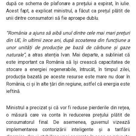
după ce schema de plafonare a prețului a expirat, în iulie.
Acest fapt, a explicat ministrul, a făcut ca prețul plătit de
unii dintre consumatori să fie aproape dublu.
“România a ajuns să aibă unul dintre cele mai mari prețuri
din UE, în ultimii zece ani, după scoaterea din funcțiune a
unor unități de producție pe bază de cărbune și gaze
naturale”
,
a atras atenția Ivan. Mai departe, a subliniat că
este important ca România să își crească capacitatea de
stocare a energiei regenerabile, întrucât, în timpul zilei,
producția bazată pe aceste resurse este mare nu doar în
România, ci și în alte țări din regiune, astfel că energia este
ieftină.
Ministrul a precizat și că vor fi reduse pierderile din rețea,
o măsură care va conta în reducerea prețului plătit de
consumatorul final. De asemenea, guvernul vizează
implementarea contorizării inteligente și a tarifării