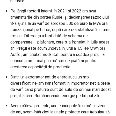
naturale.
Pe lângă factorii interni, în 2021 și 2022 am avut
amenințările din partea Rusiei și declanșarea războiului.
S-a ajuns la un vârf de aproape 500 de euro la MW/oră
tranzacționat pe burse, după care s-a stabilizat în ultimii
trei ani. Diferența a fost dată de schema de
compensare – plafonare, care s-a încheiat în iulie acest
an. Prețul este acum undeva în jurul a 1,5 lei/MWh oră.
Astfel, am căutat modalități pentru a scădea prețul la
consumatorul final prin măsuri de piață și pentru
creșterea capacității de producție.
Dintr-un exportator net de energie, cu un mix
diversificat, ne-am transformat în importator net la orele
de vârf, când prețurile sunt de sute de ori mai mari decât
prețul la care România vinde energie pe timpul zilei.
Avem câteva proiecte, unele începute în urmă cu zeci
de ani, avem întârzieri la unele proiecte care trebuiau să