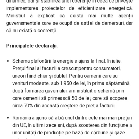
dinamice, dar și stabilirea unei coerențe în ceea ce privește
implementarea proiectelor de eficientizare energetică.
Ministrul a explicat că există mai multe agenții
guvernamentale care se ocupă de astfel de demersuri, dar
că nu există o coerență.
Principalele declarații:
Schema plafonării la energie a ajuns la final, în iulie.
Prețul final al facturii a crescut pentru consumatori,
uneori fiind chiar și dublul. Pentru oamenii care au
venituri modeste, sub 1.950 de lei, în prima săptămână
după formarea guvernului, am instituit o schemă prin
care oamenii să primească 50 de lei, care să acopere
circa 70% din această creștere de preț a facturii.
România a ajuns să aibă unul dintre cele mai mari prețuri
din UE, în ultimi zece ani, după scoaterea din funcțiune a
unor unități de producție pe bază de cărbune și gaze