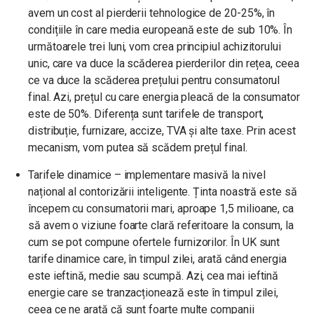
avem un cost al pierderii tehnologice de 20-25%, în
condițiile în care media europeană este de sub 10%. În
următoarele trei luni, vom crea principiul achizitorului
unic, care va duce la scăderea pierderilor din rețea, ceea
ce va duce la scăderea prețului pentru consumatorul
final. Azi, prețul cu care energia pleacă de la consumator
este de 50%. Diferența sunt tarifele de transport,
distribuție, furnizare, accize, TVA și alte taxe. Prin acest
mecanism, vom putea să scădem prețul final.
Tarifele dinamice – implementare masivă la nivel
național al contorizării inteligente. Ținta noastră este să
începem cu consumatorii mari, aproape 1,5 milioane, ca
să avem o viziune foarte clară referitoare la consum, la
cum se pot compune ofertele furnizorilor. În UK sunt
tarife dinamice care, în timpul zilei, arată când energia
este ieftină, medie sau scumpă. Azi, cea mai ieftină
energie care se tranzacționează este în timpul zilei,
ceea ce ne arată că sunt foarte multe companii