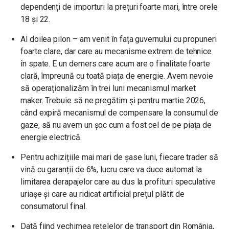
dependenți de importuri la prețuri foarte mari, între orele
18 și 22.
Al doilea pilon – am venit în fața guvernului cu propuneri
foarte clare, dar care au mecanisme extrem de tehnice
în spate. E un demers care acum are o finalitate foarte
clară, împreună cu toată piața de energie. Avem nevoie
să operaționalizăm în trei luni mecanismul market
maker. Trebuie să ne pregătim și pentru martie 2026,
când expiră mecanismul de compensare la consumul de
gaze, să nu avem un șoc cum a fost cel de pe piața de
energie electrică.
Pentru achizițiile mai mari de șase luni, fiecare trader să
vină cu garanții de 6%, lucru care va duce automat la
limitarea derapajelor care au dus la profituri speculative
uriașe și care au ridicat artificial prețul plătit de
consumatorul final.
Dată fiind vechimea rețelelor de transport din România,