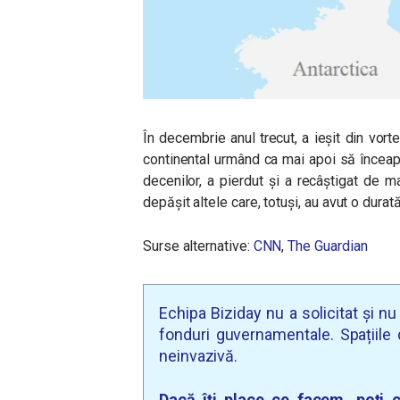
În decembrie anul trecut, a ieșit din vort
continental urmând ca mai apoi să înceapă
decenilor, a pierdut și a recâștigat de ma
depășit altele care, totuși, au avut o durat
Surse alternative:
CNN
,
The Guardian
Echipa Biziday nu a solicitat și n
fonduri guvernamentale. Spațiile d
neinvazivă.
Dacă îți place ce facem, poți c