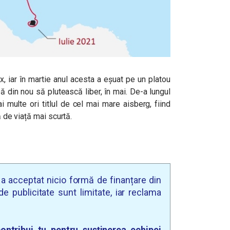
ex, iar în martie anul acesta a eșuat pe un platou
 din nou să plutească liber, în mai. De-a lungul
i multe ori titlul de cel mai mare aisberg, fiind
ă de viață mai scurtă.
u a acceptat nicio formă de finanțare din
e publicitate sunt limitate, iar reclama
ontribui tu pentru susținerea echipei