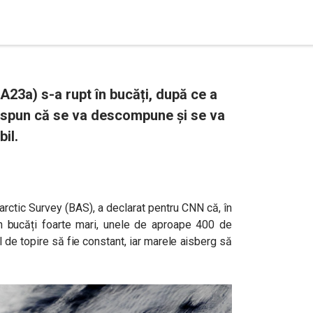
A23a) s-a rupt în bucăți, după ce a
i spun că se va descompune și se va
bil.
arctic Survey (BAS), a declarat pentru CNN că, în
în bucăți foarte mari, unele de aproape 400 de
 de topire să fie constant, iar marele aisberg să