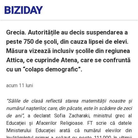
Grecia. Autoritățile au decis suspendarea a
peste 750 de școli, din cauza lipsei de elevi.
Măsura vizează inclusiv școlile din regiunea
Attica, ce cuprinde Atena, care se confruntă
cu un “colaps demografic”.
acum 11 luni
“Sălile de clasă reflectă starea maternității noastre și
numărul nașterilor, care, din păcate, este în scădere de zeci
de ani”
, a declarat Sofia Zacharaki, ministrul grec al
Educației și Afacerilor Religioase. FT scrie că datele
Ministerului Educației arată că numărul elevilor din
învățământul primar a scăzut cu peste 111.000 în ultimii