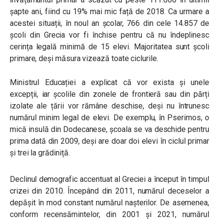
șapte ani, fiind cu 19% mai mic față de 2018. Ca urmare a
acestei situații, în noul an școlar, 766 din cele 14.857 de
școli din Grecia vor fi închise pentru că nu îndeplinesc
cerința legală minimă de 15 elevi. Majoritatea sunt școli
primare, deși măsura vizează toate ciclurile.
Ministrul Educației a explicat că vor exista și unele
excepții, iar școlile din zonele de frontieră sau din părți
izolate ale țării vor rămâne deschise, deși nu întrunesc
numărul minim legal de elevi. De exemplu, în Pserimos, o
mică insulă din Dodecanese, școala se va deschide pentru
prima dată din 2009, deși are doar doi elevi în ciclul primar
și trei la grădiniță.
Declinul demografic accentuat al Greciei a început în timpul
crizei din 2010. Începând din 2011, numărul deceselor a
depășit în mod constant numărul nașterilor. De asemenea,
conform recensămintelor, din 2001 și 2021, numărul