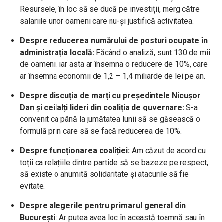
Resursele, în loc să se ducă pe investiții, merg către
salariile unor oameni care nu-și justifică activitatea.
Despre reducerea numărului de posturi ocupate în
administrația locală:
Făcând o analiză, sunt 130 de mii
de oameni, iar asta ar însemna o reducere de 10%, care
ar însemna economii de 1,2 – 1,4 miliarde de lei pe an.
Despre discuția de marți cu președintele Nicușor
Dan și ceilalți lideri din coaliția de guvernare:
S-a
convenit ca până la jumătatea lunii să se găsească o
formulă prin care să se facă reducerea de 10%.
Despre funcționarea coaliției:
Am căzut de acord cu
toții ca relațiile dintre partide să se bazeze pe respect,
să existe o anumită solidaritate și atacurile să fie
evitate.
Despre alegerile pentru primarul general din
București:
Ar putea avea loc în această toamnă sau în