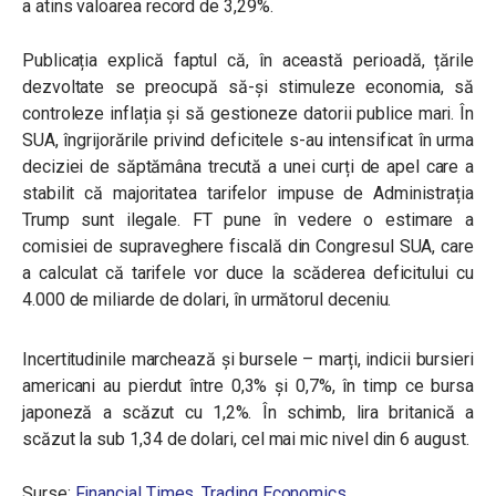
a atins valoarea record de 3,29%.
Publicația explică faptul că, în această perioadă, țările
dezvoltate se preocupă să-și stimuleze economia, să
controleze inflația și să gestioneze datorii publice mari. În
SUA, îngrijorările privind deficitele s-au intensificat în urma
deciziei de săptămâna trecută a unei curți de apel care a
stabilit că majoritatea tarifelor impuse de Administrația
Trump sunt ilegale. FT pune în vedere o estimare a
comisiei de supraveghere fiscală din Congresul SUA, care
a calculat că tarifele vor duce la scăderea deficitului cu
4.000 de miliarde de dolari, în următorul deceniu.
Incertitudinile marchează și bursele – marți, indicii bursieri
americani au pierdut între 0,3% și 0,7%, în timp ce bursa
japoneză a scăzut cu 1,2%. În schimb, lira britanică a
scăzut la sub 1,34 de dolari, cel mai mic nivel din 6 august.
Surse:
Financial Times
,
Trading Economics